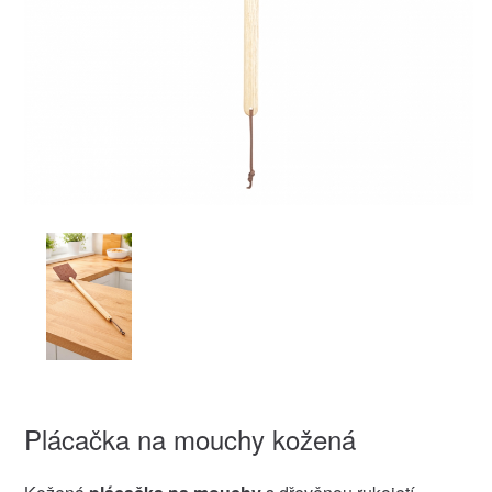
Plácačka na mouchy kožená