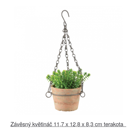
Závěsný květináč 11,7 x 12,8 x 8,3 cm terakota