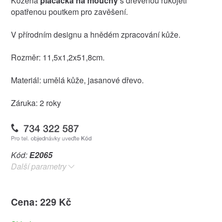
Kožená
plácačka na mouchy
s dřevěnou rukojetí
opatřenou poutkem pro zavěšení.
V přírodním designu a hnědém zpracování kůže.
Rozměr: 11,5x1,2x51,8cm.
Materiál: umělá kůže, jasanové dřevo.
Záruka: 2 roky
Kód:
E2065
Další parametry
Cena: 229 Kč