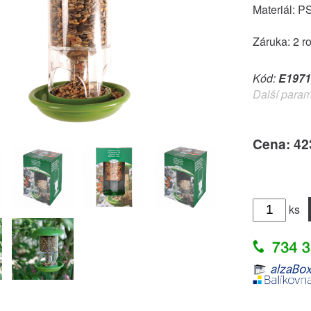
Materiál: PS
Záruka: 2 r
Kód:
E1971
Další param
Cena: 42
ks