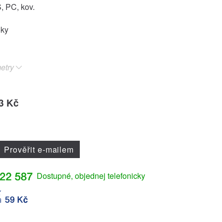
, PC, kov.
oky
etry
3 Kč
Prověřit e-mailem
Dostupné, objednej telefonicky