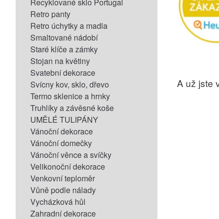
Recyklované sklo Portugal
Retro panty
Retro úchytky a madla
Smaltované nádobí
Staré klíče a zámky
Stojan na květiny
Svatební dekorace
A už jste v
Svícny kov, sklo, dřevo
Termo sklenice a hrnky
Truhlíky a závěsné koše
UMĚLÉ TULIPÁNY
Vánoční dekorace
Vánoční domečky
Vánoční věnce a svíčky
Velikonoční dekorace
Venkovní teploměr
Vůně podle nálady
Vycházková hůl
Zahradní dekorace