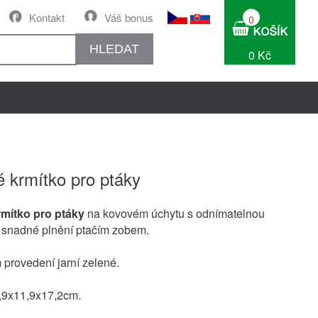
Kontakt
Váš bonus
0
HLEDAT
0 Kč
é krmítko pro ptáky
rmítko pro ptáky
na kovovém úchytu s odnímatelnou
o snadné plnění ptačím zobem.
 provedení jarní zelené.
,9x11,9x17,2cm.