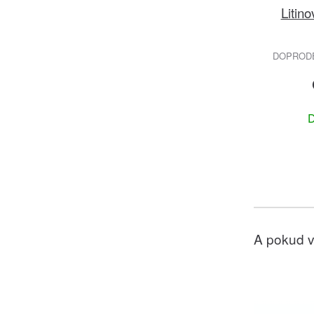
Litin
DOPRODEJ
D
A pokud v