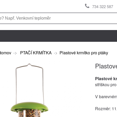
734 322 587
domov
->
PTAČÍ KRMÍTKA
->
Plastové krmítko pro ptáky
Plastov
Plastové k
stříškou pr
V barevném
Rozměr: 11