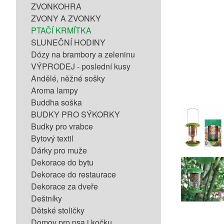
ZVONKOHRA
ZVONY A ZVONKY
PTAČÍ KRMÍTKA
SLUNEČNÍ HODINY
Dózy na brambory a zeleninu
VÝPRODEJ - poslední kusy
Andělé, něžné sošky
Aroma lampy
Buddha soška
BUDKY PRO SÝKORKY
Budky pro vrabce
Bytový textil
Dárky pro muže
Dekorace do bytu
Dekorace do restaurace
Dekorace za dveře
Deštníky
Dětské stoličky
Domov pro psa i kočku