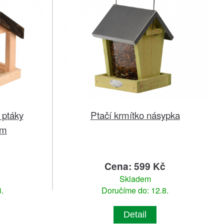
 ptáky
Ptačí krmítko násypka
cm
č
Cena: 599 Kč
Skladem
.
Doručíme do: 12.8.
Detail