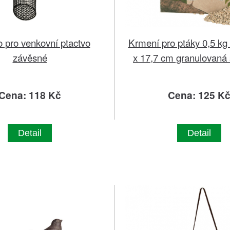
 pro venkovní ptactvo
Krmení pro ptáky 0,5 kg 
závěsné
x 17,7 cm granulovaná
Cena: 118 Kč
Cena: 125 K
Detail
Detail