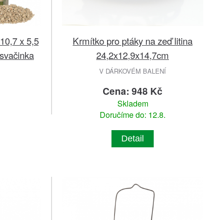
10,7 x 5,5
Krmítko pro ptáky na zeď litina
 svačinka
24,2x12,9x14,7cm
V DÁRKOVÉM BALENÍ
č
Cena: 948 Kč
Skladem
Doručíme do: 12.8.
Detail