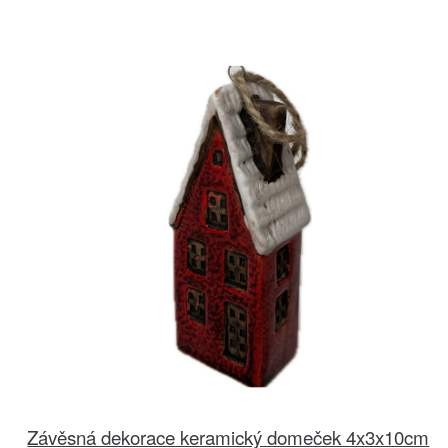
Závěsná dekorace keramický domeček 4x3x10cm