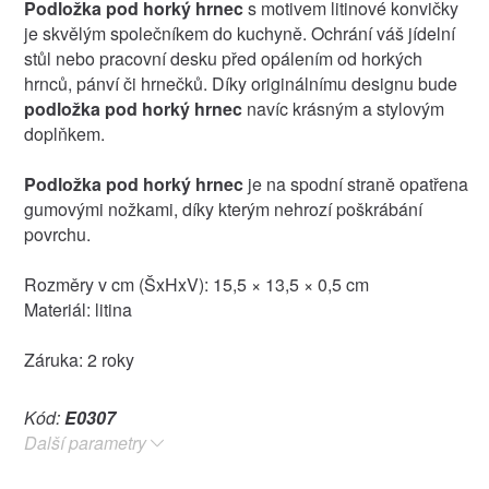
Podložka pod horký hrnec
s motivem litinové konvičky
je skvělým společníkem do kuchyně. Ochrání váš jídelní
stůl nebo pracovní desku před opálením od horkých
hrnců, pánví či hrnečků. Díky originálnímu designu bude
podložka pod horký hrnec
navíc krásným a stylovým
doplňkem.
Podložka pod horký hrnec
je na spodní straně opatřena
gumovými nožkami, díky kterým nehrozí poškrábání
povrchu.
Rozměry v cm (ŠxHxV): 15,5 × 13,5 × 0,5 cm
Materiál: litina
Záruka: 2 roky
Kód:
E0307
Další parametry