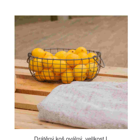
Drátěný koš oválný, velikost L