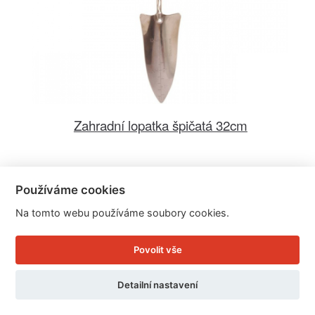
Zahradní lopatka špičatá 32cm
Cena: 479 Kč
Používáme cookies
Skladem
Na tomto webu používáme soubory cookies.
Doručíme do: 12.8.
Detail
Povolit vše
Detailní nastavení