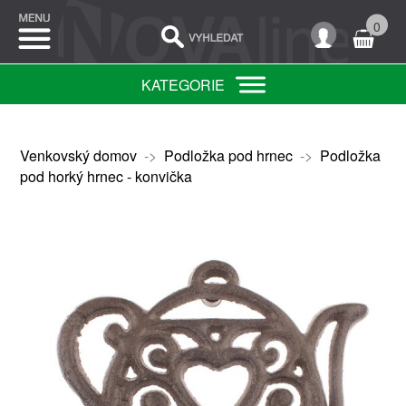
0
KATEGORIE
Venkovský domov
->
Podložka pod hrnec
->
Podložka
pod horký hrnec - konvička