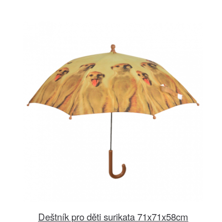
Deštník pro děti surikata 71x71x58cm