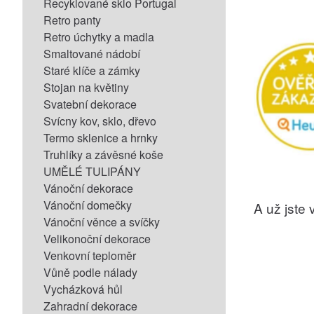
Recyklované sklo Portugal
Retro panty
Retro úchytky a madla
Smaltované nádobí
Staré klíče a zámky
Stojan na květiny
Svatební dekorace
Svícny kov, sklo, dřevo
Termo sklenice a hrnky
Truhlíky a závěsné koše
UMĚLÉ TULIPÁNY
Vánoční dekorace
Vánoční domečky
A už jste v
Vánoční věnce a svíčky
Velikonoční dekorace
Venkovní teploměr
Vůně podle nálady
Vycházková hůl
Zahradní dekorace