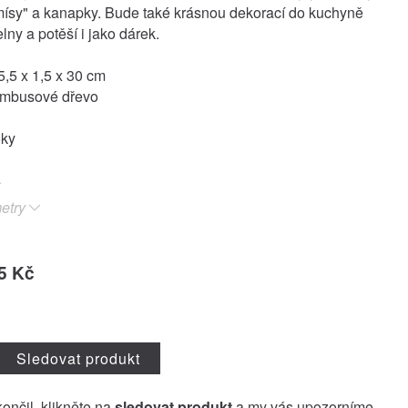
ísy" a kanapky. Bude také krásnou dekorací do kuchyně
lny a potěší i jako dárek.
,5 x 1,5 x 30 cm
bambusové dřevo
oky
etry
5 Kč
Sledovat produkt
končil, klikněte na
sledovat produkt
a my vás upozorníme,