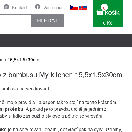
Kontakt
Váš bonus
0
HLEDAT
0 Kč
hen 15,5x1,5x30cm
 z bambusu My kitchen 15,5x1,5x30cm
bambusu na servírování
ě, moje pravidla - alespoň tak to stojí na tomto krásném
ém
prkénku
. A pokud je to pravda, určitě je jedním z
 aby si jídlo zasloužilo stylové a pěkné servírování!
nko
je na servírování ideální, obzvlášť pak na sýry, uzeniny,