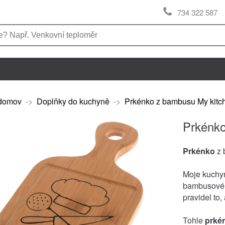
734 322 587
domov
->
Doplňky do kuchyně
->
Prkénko z bambusu My kitc
Prkénko
Prkénko
z 
Moje kuchyn
bambusov
pravidel to,
Tohle
prké