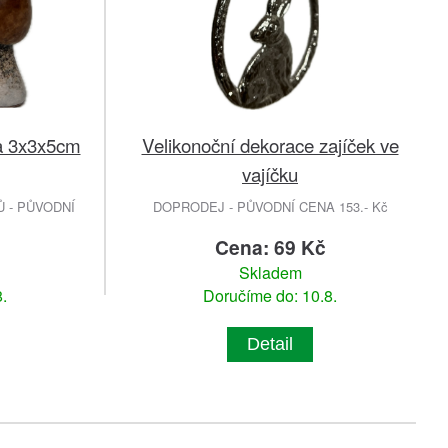
a 3x3x5cm
Velikonoční dekorace zajíček ve
vajíčku
 - PŮVODNÍ
DOPRODEJ - PŮVODNÍ CENA 153.- Kč
Cena: 69 Kč
Skladem
.
Doručíme do: 10.8.
Detail