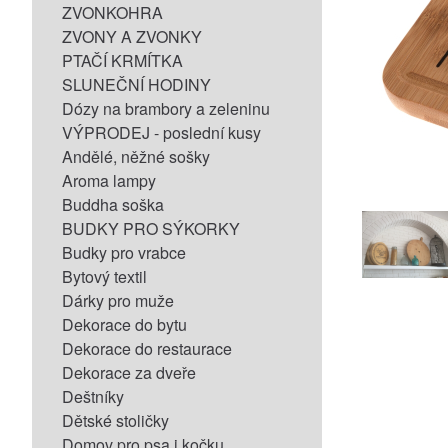
ZVONKOHRA
ZVONY A ZVONKY
PTAČÍ KRMÍTKA
SLUNEČNÍ HODINY
Dózy na brambory a zeleninu
VÝPRODEJ - poslední kusy
Andělé, něžné sošky
Aroma lampy
Buddha soška
BUDKY PRO SÝKORKY
Budky pro vrabce
Bytový textil
Dárky pro muže
Dekorace do bytu
Dekorace do restaurace
Dekorace za dveře
Deštníky
Dětské stoličky
Domov pro psa i kočku