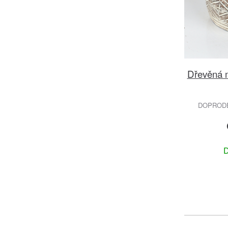
Dřevěná 
DOPRODEJ
D