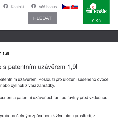
Kontakt
Váš bonus
0
HLEDAT
0 Kč
 1,9l
e s patentním uzávěrem 1,9l
patentním uzávěrem. Poslouží pro uložení sušeného ovoce,
 nebo bylinek z vaší zahrádky.
těsnění a patentní uzávěr ochrání potraviny před vzdušnou
yrobena šetrným způsobem k životnímu prostředí, z