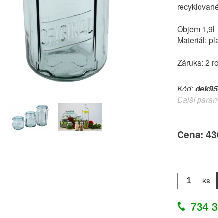
recyklované
Objem 1,9l
Materiál: pla
Záruka: 2 r
Kód:
dek95
Další param
Cena: 43
ks