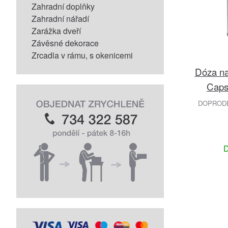
Zahradní doplňky
Zahradní nářadí
Zarážka dveří
Závěsné dekorace
Zrcadla v rámu, s okenicemi
Dóza na
Caps
DOPRODEJ
D