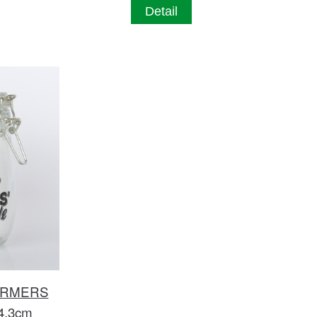
Detail
 FARMERS
4,3cm