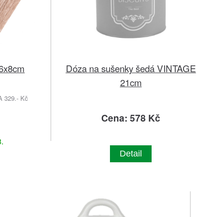
16x8cm
Dóza na sušenky šedá VINTAGE
21cm
329.- Kč
č
Cena: 578 Kč
.
Detail