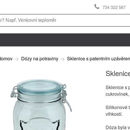
734 322 587
domov
->
Dózy na potraviny
->
Sklenice s patentním uzávěrem
Sklenic
Sklenice s 
cukrovinek,
Silikonové 
vlhkostí.
Dóza byla v