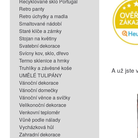
Recyklované sklo Portugal
Retro panty
Retro úchytky a madla
Smaltované nádobí
Staré klíče a zámky
Stojan na květiny
Svatební dekorace
Svícny kov, sklo, dřevo
Termo sklenice a hrnky
Truhlíky a závěsné koše
A už jste v
UMĚLÉ TULIPÁNY
Vánoční dekorace
Vánoční domečky
Vánoční věnce a svíčky
Velikonoční dekorace
Venkovní teploměr
Vůně podle nálady
Vycházková hůl
Zahradní dekorace