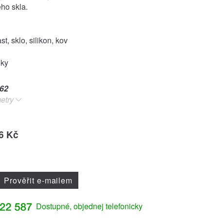
ho skla.
st, sklo, silikon, kov
oky
62
etry
6 Kč
Prověřit e-mailem
Dostupné, objednej telefonicky