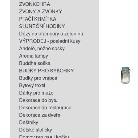
ZVONKOHRA
ZVONY A ZVONKY
PTAČÍ KRMÍTKA
SLUNEČNÍ HODINY
Dózy na brambory a zeleninu
VÝPRODEJ - poslední kusy
Andělé, něžné sošky
Aroma lampy
Buddha soška
BUDKY PRO SÝKORKY
Budky pro vrabce
Bytový textil
Dárky pro muže
Dekorace do bytu
Dekorace do restaurace
Dekorace za dveře
Deštníky
Dětské stoličky
Domov pro psa i kočku