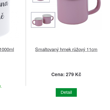
 1000ml
Smaltovaný hrnek růžový 11cm
č
Cena: 279 Kč
.
Detail