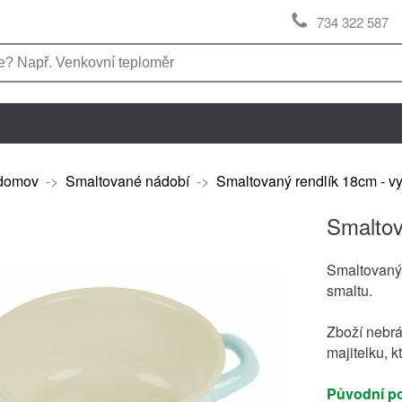
734 322 587
domov
->
Smaltované nádobí
->
Smaltovaný rendlík 18cm - v
Smaltov
Smaltovaný 
smaltu.
Zboží nebrá
majitelku, k
Původní po