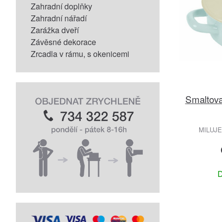
Zahradní doplňky
Zahradní nářadí
Zarážka dveří
Závěsné dekorace
Zrcadla v rámu, s okenicemi
Smaltova
MILUJ
D