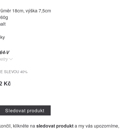
růměr 18cm, výška 7,5cm
360g
alt
oky
64-V
etry
E SLEVOU 40%
2 Kč
Sledovat produkt
končil, klikněte na
sledovat produkt
a my vás upozorníme,