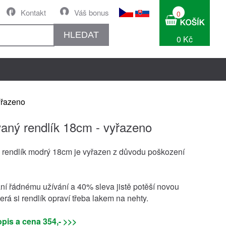
Kontakt
Váš bonus
0
HLEDAT
0 Kč
yřazeno
aný rendlík 18cm - vyřazeno
rendlík modrý 18cm je vyřazen z důvodu poškození
ní řádnému užívání a 40% sleva jistě potěší novou
terá si rendlík opraví třeba lakem na nehty.
pis a cena 354,- >>>