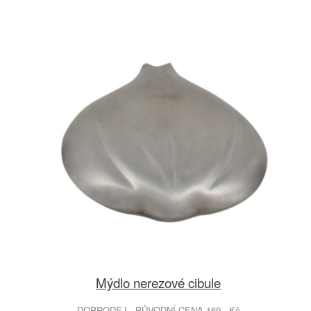
Mýdlo nerezové cibule
DOPRODEJ - PŮVODNÍ CENA 169.- Kč