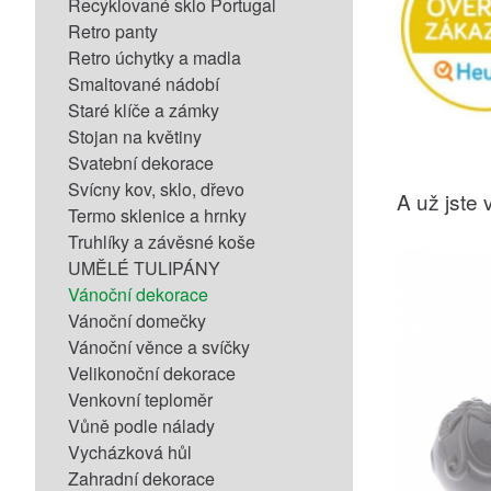
Recyklované sklo Portugal
Retro panty
Retro úchytky a madla
Smaltované nádobí
Staré klíče a zámky
Stojan na květiny
Svatební dekorace
Svícny kov, sklo, dřevo
A už jste v
Termo sklenice a hrnky
Truhlíky a závěsné koše
UMĚLÉ TULIPÁNY
Vánoční dekorace
Vánoční domečky
Vánoční věnce a svíčky
Velikonoční dekorace
Venkovní teploměr
Vůně podle nálady
Vycházková hůl
Zahradní dekorace