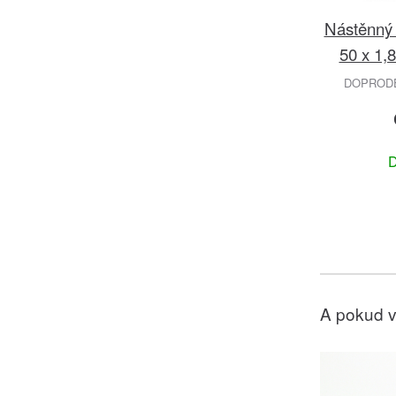
Nástěnný 
50 x 1,
DOPRODEJ
D
A pokud v