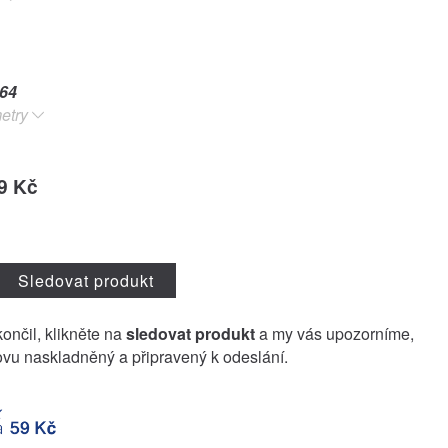
64
etry
9 Kč
Sledovat produkt
končil, klikněte na
sledovat produkt
a my vás upozorníme,
vu naskladněný a připravený k odeslání.