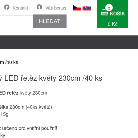
Kontakt
Váš bonus
0
HLEDAT
0 Kč
m /40 ks
ý LED řetěz květy 230cm /40 ks
ED řetěz
květy 230cm
élka 230cm (40ks květů)
215g
určeno pro vnitřní použití!
oky