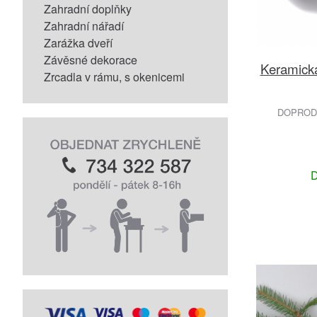
Zahradní doplňky
Zahradní nářadí
Zarážka dveří
Závěsné dekorace
Keramick
Zrcadla v rámu, s okenicemi
DOPRODE
D