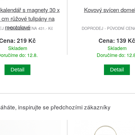
kalendář s magnety 30 x
Kovový svícen domek
8 cm růžové tulipány na
mentolové
 - PŮVODNÍ CENA 431.- Kč
DOPRODEJ - PŮVODNÍ CENA 
Cena: 219 Kč
Cena: 139 K
Skladem
Skladem
oručíme do: 12.8.
Doručíme do: 12.8
Detail
Detail
áháte, inspirujte se předchozími zákazníky