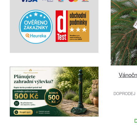
Vánoční
DOPRODEJ 
D