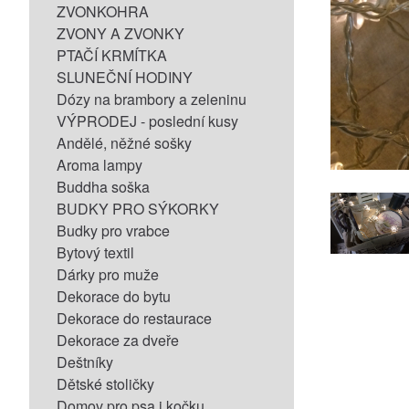
ZVONKOHRA
ZVONY A ZVONKY
PTAČÍ KRMÍTKA
SLUNEČNÍ HODINY
Dózy na brambory a zeleninu
VÝPRODEJ - poslední kusy
Andělé, něžné sošky
Aroma lampy
Buddha soška
BUDKY PRO SÝKORKY
Budky pro vrabce
Bytový textil
Dárky pro muže
Dekorace do bytu
Dekorace do restaurace
Dekorace za dveře
Deštníky
Dětské stoličky
Domov pro psa i kočku