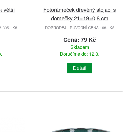
 větší
Fotorámeček dřevěný stojací s
domečky 21×19×0,8 cm
305.- Kč
DOPRODEJ - PŮVODNÍ CENA 168.- Kč
č
Cena: 79 Kč
Skladem
.
Doručíme do: 12.8.
Detail