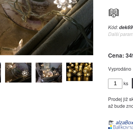
Kód:
dek69
Další param
Cena: 34
Vyprodáno
ks
Prodej již s
až bude zno