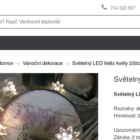
734 322 587
domov
->
Vánoční dekorace
->
Světelný LED řetěz květy 230c
Světeln
Světelný L
Rozměry: d
Hmotnost: 
Upozornění: 
Záruka: 2 r