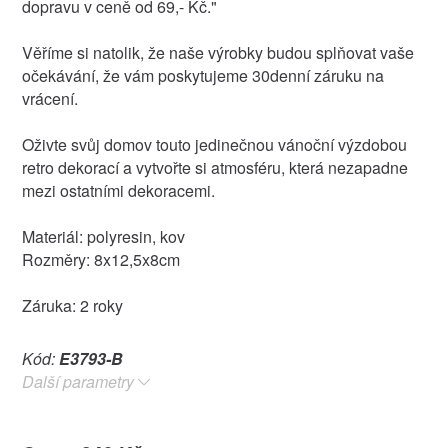
dopravu v ceně od 69,- Kč."
Věříme si natolik, že naše výrobky budou splňovat vaše
očekávání, že vám poskytujeme 30denní záruku na
vrácení.
Oživte svůj domov touto jedinečnou vánoční výzdobou
retro dekorací a vytvořte si atmosféru, která nezapadne
mezi ostatními dekoracemi.
Materiál: polyresin, kov
Rozměry: 8x12,5x8cm
Záruka: 2 roky
Kód:
E3793-B
Další parametry