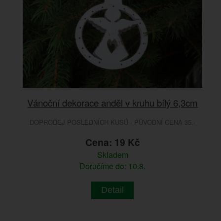
Vánoční dekorace anděl v kruhu bílý 6,3cm
DOPRODEJ POSLEDNÍCH KUSŮ - PŮVODNÍ CENA 35.-
Cena: 19 Kč
Skladem
Doručíme do: 10.8.
Detail