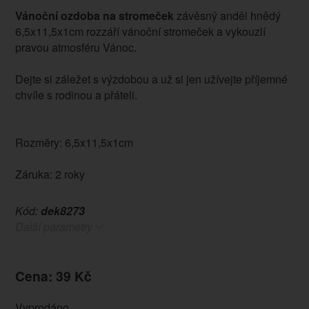
Vánoční ozdoba na stromeček
závěsný anděl hnědý
6,5x11,5x1cm rozzáří vánoční stromeček a vykouzlí
pravou atmosféru Vánoc.
Dejte si záležet s výzdobou a už si jen užívejte příjemné
chvíle s rodinou a přáteli.
Rozměry: 6,5x11,5x1cm
Záruka: 2 roky
Kód:
dek8273
Další parametry
Cena: 39 Kč
Vyprodáno