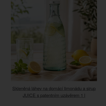
Skleněná láhev na domácí limonádu a sirup
JUICE s patentním uzávěrem 1 l