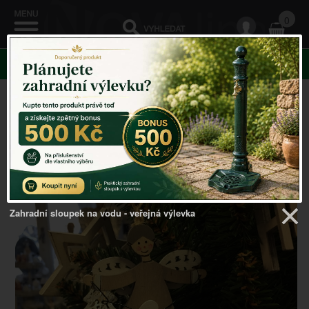
0
KATEGORIE
Venkovský domov
->
Vánoční dekorace
->
Vánoční
ozdoba na stromeček závěsný anděl hnědý 6,5x11,5x1cm
Zahradní sloupek na vodu - veřejná výlevka