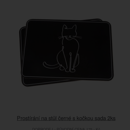
Prostírání na stůl černé s kočkou sada 2ks
DOPRODEJ - PŮVODNÍ CENA 175.- Kč