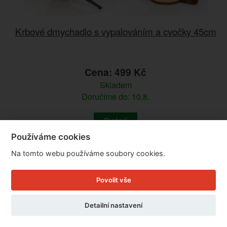
Krbové dmychadlo s vypalováním a cvočky 45cm
Cena: 499 Kč
Skladem
Doručíme do: 10.8.
Detail
Používáme cookies
Na tomto webu používáme soubory cookies.
Povolit vše
Detailní nastavení