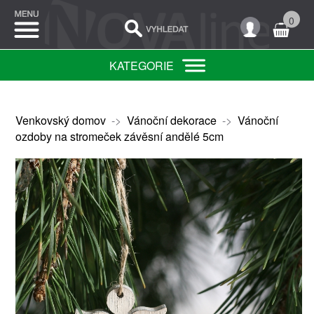
0
KATEGORIE
Venkovský domov
->
Vánoční dekorace
->
Vánoční
ozdoby na stromeček závěsní andělé 5cm