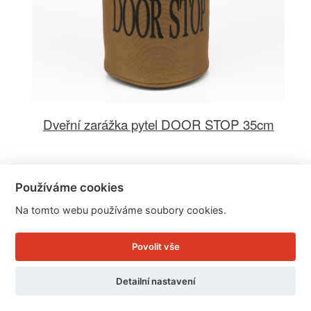
Dveřní zarážka pytel DOOR STOP 35cm
Cena: 339 Kč
Používáme cookies
Skladem
Na tomto webu používáme soubory cookies.
Doručíme do: 12.8.
Detail
Povolit vše
Detailní nastavení