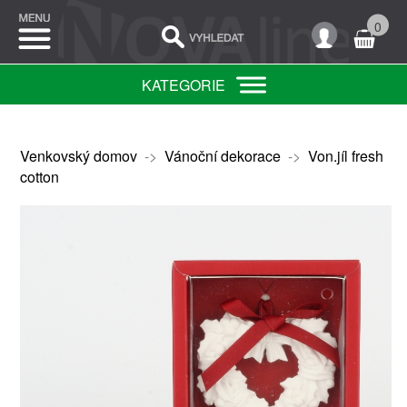
0
KATEGORIE
Venkovský domov
->
Vánoční dekorace
->
Von.jíl fresh
cotton