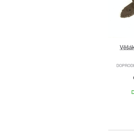
Věšák
DOPRODEJ
D