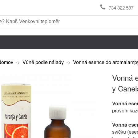
734 322 587
domov
->
Vůně podle nálady
->
Vonná esence do aromalampy/
Vonná e
y Canel
Vonná ese
provoní ka
Vonná ese
svíčku (esen