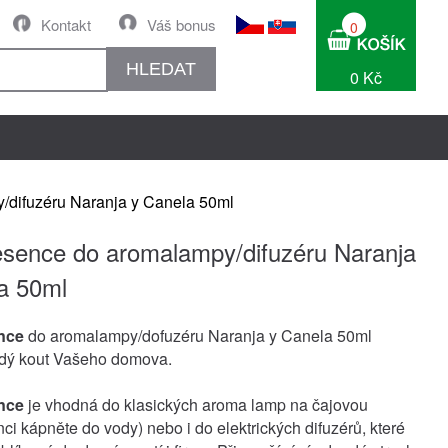
Kontakt
Váš bonus
0
HLEDAT
0 Kč
difuzéru Naranja y Canela 50ml
sence do aromalampy/difuzéru Naranja
a 50ml
nce
do aromalampy/dofuzéru Naranja y Canela 50ml
ždý kout Vašeho domova.
nce
je vhodná do klasických aroma lamp na čajovou
ci kápněte do vody) nebo i do elektrických difuzérů, které