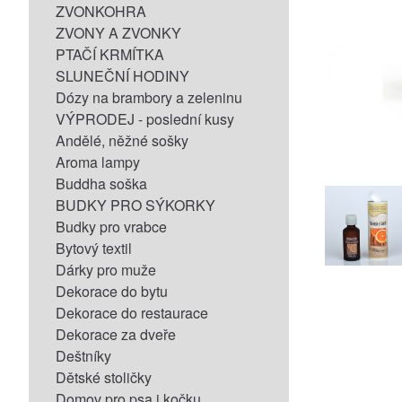
ZVONKOHRA
ZVONY A ZVONKY
PTAČÍ KRMÍTKA
SLUNEČNÍ HODINY
Dózy na brambory a zeleninu
VÝPRODEJ - poslední kusy
Andělé, něžné sošky
Aroma lampy
Buddha soška
BUDKY PRO SÝKORKY
Budky pro vrabce
Bytový textil
Dárky pro muže
Dekorace do bytu
Dekorace do restaurace
Dekorace za dveře
Deštníky
Dětské stoličky
Domov pro psa i kočku