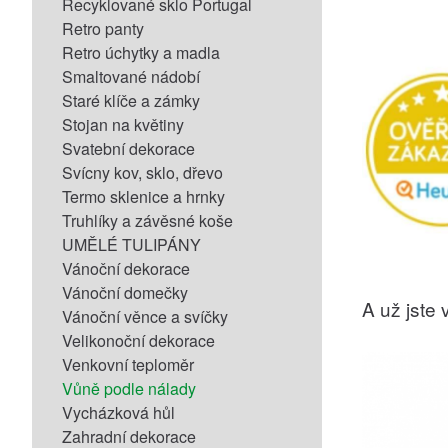
Recyklované sklo Portugal
Retro panty
Retro úchytky a madla
Smaltované nádobí
Staré klíče a zámky
Stojan na květiny
Svatební dekorace
Svícny kov, sklo, dřevo
Termo sklenice a hrnky
Truhlíky a závěsné koše
UMĚLÉ TULIPÁNY
Vánoční dekorace
Vánoční domečky
A už jste v
Vánoční věnce a svíčky
Velikonoční dekorace
Venkovní teploměr
Vůně podle nálady
Vycházková hůl
Zahradní dekorace