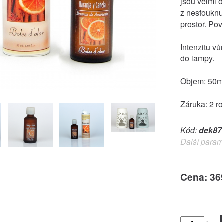
jsou velmi 
z nesfouknu
prostor. Po
Intenzitu v
do lampy.
Objem: 50m
Záruka: 2 r
Kód:
dek87
Další param
Cena: 36