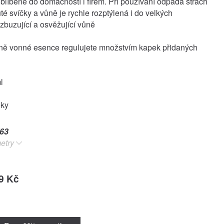
oblíbené do domácností i firem. Při používání odpadá strach
té svíčky a vůně je rychle rozptýlená i do velkých
vzbuzující a osvěžující vůně
ůně vonné esence regulujete množstvím kapek přidaných
l
oky
63
etry
9 Kč