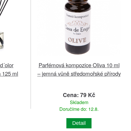
d´olor
Parfémová kompozice Oliva 10 ml
 125 ml
– jemná vůně středomořské přírody
č
Cena: 79 Kč
Skladem
Doručíme do: 12.8.
Detail