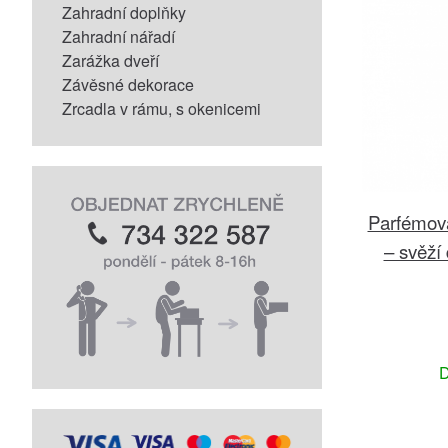
Zahradní doplňky
Zahradní nářadí
Zarážka dveří
Závěsné dekorace
Zrcadla v rámu, s okenicemi
Parfémová
– svěží
D