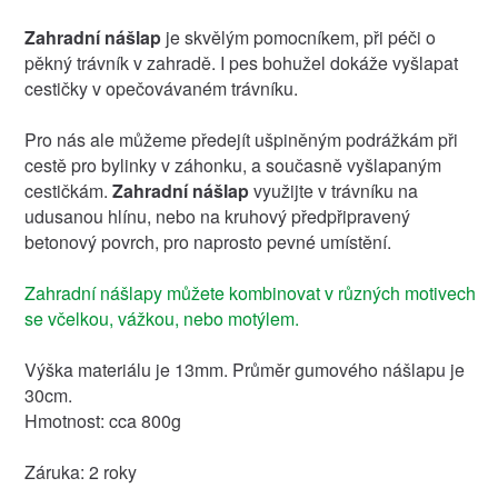
Zahradní nášlap
je skvělým pomocníkem, při péči o
pěkný trávník v zahradě. I pes bohužel dokáže vyšlapat
cestičky v opečovávaném trávníku.
Pro nás ale můžeme předejít ušpiněným podrážkám při
cestě pro bylinky v záhonku, a současně vyšlapaným
cestičkám.
Zahradní nášlap
využijte v trávníku na
udusanou hlínu, nebo na kruhový předpřipravený
betonový povrch, pro naprosto pevné umístění.
Zahradní nášlapy můžete kombinovat v různých motivech
se včelkou, vážkou, nebo motýlem.
Výška materiálu je 13mm. Průměr gumového nášlapu je
30cm.
Hmotnost: cca 800g
Záruka: 2 roky