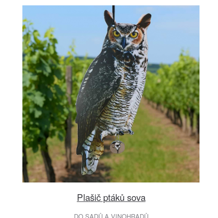
Plašič ptáků sova
DO SADŮ A VINOHRADŮ