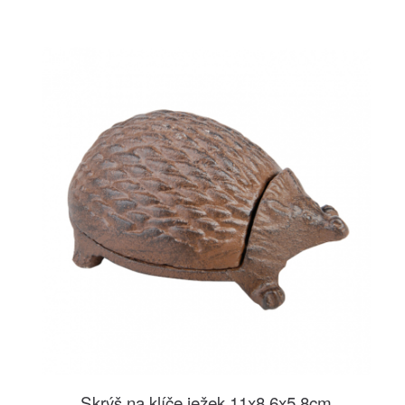
Skrýš na klíče ježek 11x8,6x5,8cm