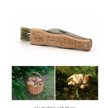
Houbařský nůž 21cm