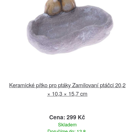
Keramické pítko pro ptáky Zamilovaní ptáčci 20,2
× 10,3 × 15,7 cm
Cena: 299 Kč
Skladem
Doručíme do: 12.8.