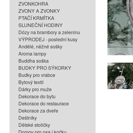
ZVONKOHRA
ZVONY A ZVONKY
PTAČÍ KRMÍTKA
SLUNEČNÍ HODINY
Dózy na brambory a zeleninu
VÝPRODEJ - poslední kusy
Andělé, něžné sošky
Aroma lampy
Buddha soška
BUDKY PRO SÝKORKY
Budky pro vrabce
Bytový textil
Dárky pro muže
Dekorace do bytu
Dekorace do restaurace
Dekorace za dveře
Deštníky
Dětské stoličky
Domov pro psa i kočku