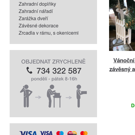
Zahradní doplňky
Zahradní nářadí
Zarážka dveří
Závěsné dekorace
Zrcadla v rámu, s okenicemi
Vánoční
závěsný 
D