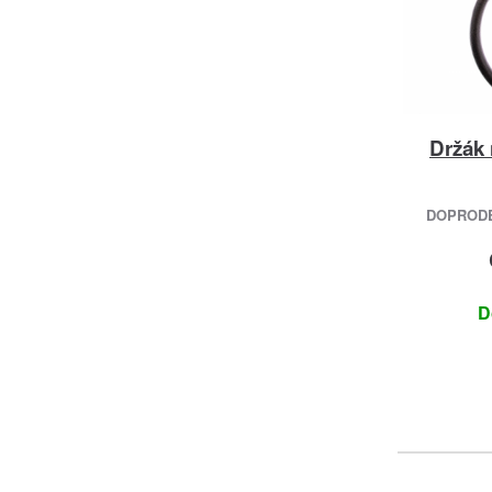
Držák 
DOPRODEJ
D