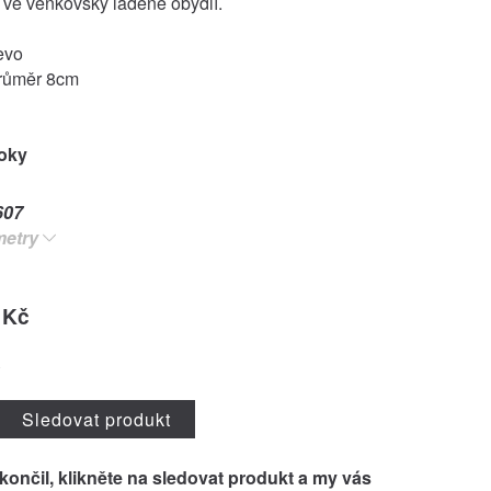
 ve venkovsky laděné obydlí.
evo
růměr 8cm
roky
607
metry
 Kč
o
Sledovat produkt
skončil, klikněte na
sledovat produkt
a my vás