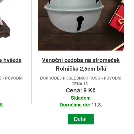
e hvězda
Vánoční ozdoba na stromeček
Rolnička 2,5cm bílá
 - PŮVODNÍ
DOPRODEJ POSLEDNÍCH KUSŮ - PŮVODNÍ
CENA 18.-
č
Cena: 9 Kč
Skladem
8.
Doručíme do: 11.8.
Detail