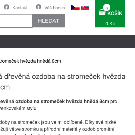
Kontakt
Váš bonus
0
HLEDAT
0 Kč
stromeček hvězda hnědá 8cm
 dřevěná ozdoba na stromeček hvězda
8cm
řevěná ozdoba na stromeček hvězda hnědá 8cm
pro
venkovském stylu.
oby na stromeček jsou velmi oblíbené. Díky své nizké
žují větve stromku a přírodní materiály ozdob promění i