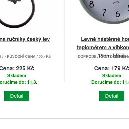
na ručníky český lev
Levné nástěnné ho
teploměrem a vlhko
15cm hliník
 - PŮVODNÍ CENA 455.- Kč
DOPRODEJ - PŮVODNÍ CENA 
Cena: 225 Kč
Cena: 179 K
Skladem
Skladem
oručíme do: 11.8.
Doručíme do: 11.
Detail
Detail