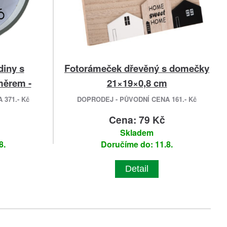
diny s
Fotorámeček dřevěný s domečky
měrem -
21×19×0,8 cm
371.- Kč
DOPRODEJ - PŮVODNÍ CENA 161.- Kč
č
Cena: 79 Kč
Skladem
8.
Doručíme do: 11.8.
Detail