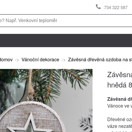
734 322 587
domov
->
Vánoční dekorace
->
Závěsná dřevěná ozdoba na 
Závěsná
hnědá 
Závěsná d
Vánoce ve 
Dřevěné ozd
váze nezatě