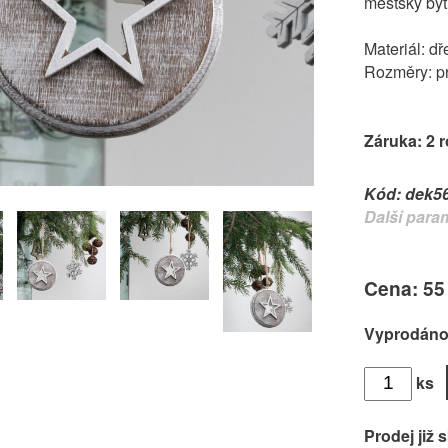
městský byt
Materiál: dř
Rozměry: p
Záruka: 2 
Kód:
dek5
Další para
Cena: 55
Vyprodán
ks
Prodej již 