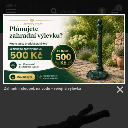
0
KATEGORIE
Venkovský domov
->
ROHOŽKY A ŠKRABADLA
-
>
Zouvák na boty pes litinový 25cm
Zahradní sloupek na vodu - veřejná výlevka