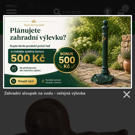
0
KATEGORIE
Venkovský domov
->
ROHOŽKY A ŠKRABADLA
-
>
Zouvák na boty šnek 32x13x13cm
Zahradní sloupek na vodu - veřejná výlevka