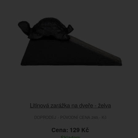
Litinová zarážka na dveře - želva
DOPRODEJ - PŮVODNÍ CENA 249.- Kč
Cena: 129 Kč
Skladem