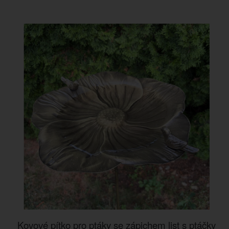
Kovové pítko pro ptáky se zápichem list s ptáčky