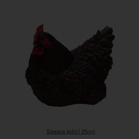
Slepice ležící 25cm