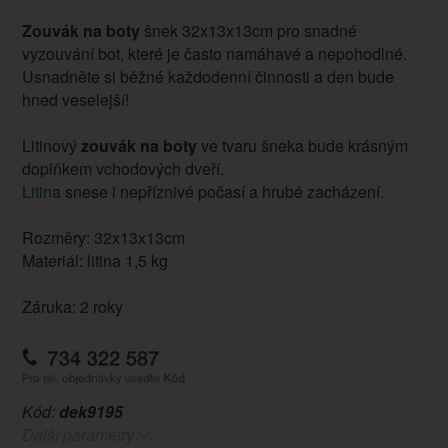
Zouvák na boty
šnek 32x13x13cm pro snadné
vyzouvání bot, které je často namáhavé a nepohodlné.
Usnadněte si běžné každodenní činnosti a den bude
hned veselejší!
Litinový
zouvák na boty
ve tvaru šneka bude krásným
doplňkem vchodových dveří.
Litina
snese i nepříznivé počasí a hrubé zacházení.
Rozměry: 32x13x13cm
Materiál: litina 1,5 kg
Záruka: 2 roky
Kód:
dek9195
Další parametry