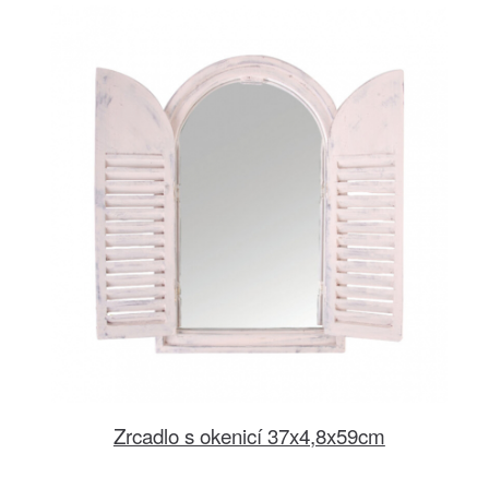
Zrcadlo s okenicí 37x4,8x59cm