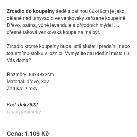
Zrcadlo do koupelny
šedé s patinou 66x48cm je jako
dělané nad umyvadlo ve venkovsky zařízené koupelně.
Dřevo, patina, vůně levandule a přírodních mýdel ....
přesně taková venkovská koupelna má být.
Zrcadlo kromě koupelny bude jistě slušet i předsíni, nebo
toaletnímu stolku v ložnici. Vymyslíte mu ideální místo i u
Vás doma?
Rozměry: 66x48x2cm
Materiál: dřevo, kov
Záruka: 2 roky
Kód:
dek7622
Další parametry
Cena: 1.109 Kč