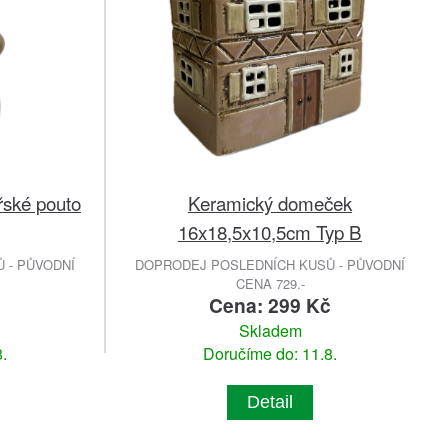
řské pouto
Keramický domeček
16x18,5x10,5cm Typ B
 - PŮVODNÍ
DOPRODEJ POSLEDNÍCH KUSŮ - PŮVODNÍ
CENA 729.-
č
Cena: 299 Kč
Skladem
.
Doručíme do: 11.8.
Detail