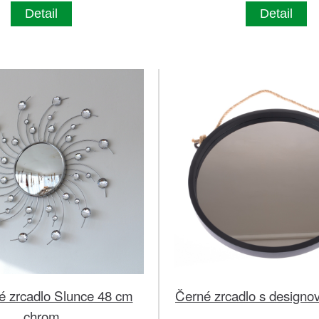
Detail
Detail
é zrcadlo Slunce 48 cm
Černé zrcadlo s design
chrom