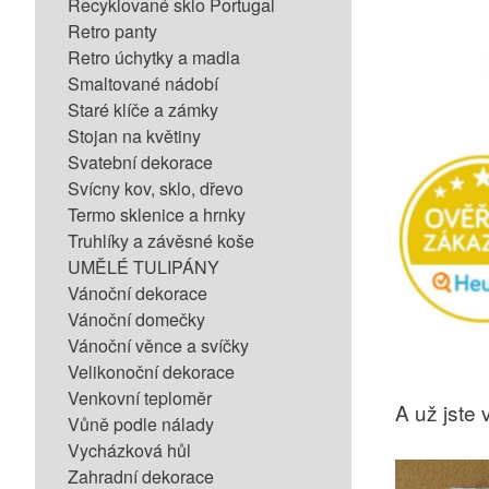
Recyklované sklo Portugal
Retro panty
Retro úchytky a madla
Smaltované nádobí
Staré klíče a zámky
Stojan na květiny
Svatební dekorace
Svícny kov, sklo, dřevo
Termo sklenice a hrnky
Truhlíky a závěsné koše
UMĚLÉ TULIPÁNY
Vánoční dekorace
Vánoční domečky
Vánoční věnce a svíčky
Velikonoční dekorace
Venkovní teploměr
A už jste v
Vůně podle nálady
Vycházková hůl
Zahradní dekorace