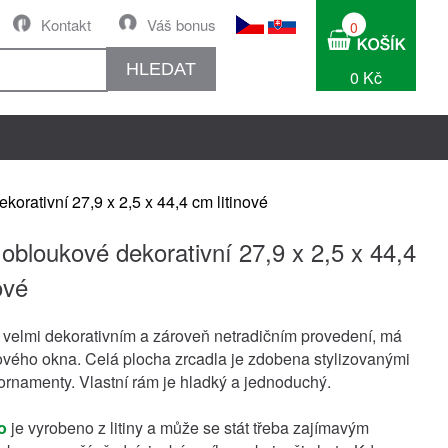
Kontakt
Váš bonus
0
HLEDAT
0 Kč
korativní 27,9 x 2,5 x 44,4 cm litinové
 obloukové dekorativní 27,9 x 2,5 x 44,4
ové
e velmi dekorativním a zároveň netradičním provedení, má
ového okna. Celá plocha zrcadla je zdobena stylizovanými
 ornamenty. Vlastní rám je hladký a jednoduchý.
o
je vyrobeno z litiny a může se stát třeba zajímavým