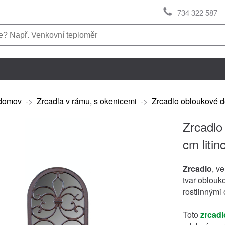
734 322 587
domov
->
Zrcadla v rámu, s okenicemi
->
Zrcadlo obloukové de
Zrcadlo
cm litin
Zrcadlo
, v
tvar oblouk
rostlinnými
Toto
zrcadl