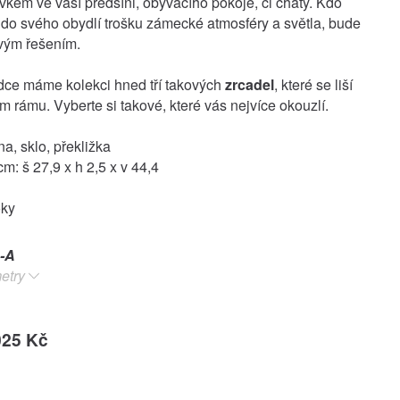
kem ve vaší předsíni, obývacího pokoje, či chaty. Kdo
 do svého obydlí trošku zámecké atmosféry a světla, bude
avým řešením.
dce máme kolekci hned tří takových
zrcadel
, které se liší
m rámu. Vyberte si takové, které vás nejvíce okouzlí.
ina, sklo, překližka
m: š 27,9 x h 2,5 x v 44,4
oky
-A
etry
025 Kč