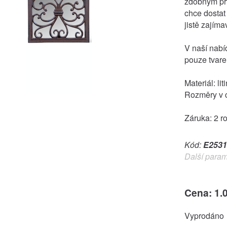
zdobným prv
chce dostat
jistě zajím
V naší nabí
pouze tvare
Materiál: lit
Rozměry v c
Záruka: 2 r
Kód:
E2531
Další param
Cena: 1.
Vyprodáno