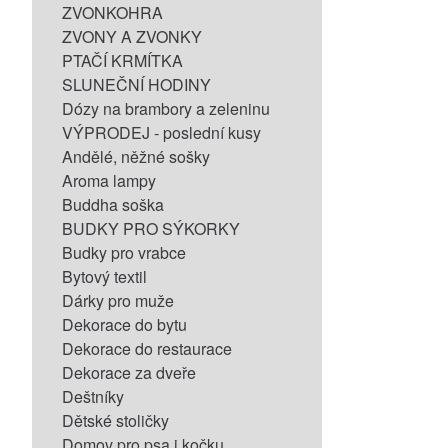
ZVONKOHRA
ZVONY A ZVONKY
PTAČÍ KRMÍTKA
SLUNEČNÍ HODINY
Dózy na brambory a zeleninu
VÝPRODEJ - poslední kusy
Andělé, něžné sošky
Aroma lampy
Buddha soška
BUDKY PRO SÝKORKY
Budky pro vrabce
Bytový textil
Dárky pro muže
Dekorace do bytu
Dekorace do restaurace
Dekorace za dveře
Deštníky
Dětské stoličky
Domov pro psa i kočku