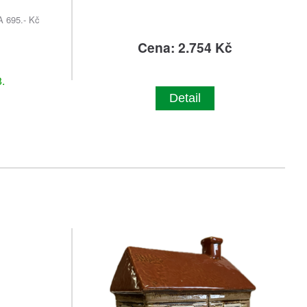
695.- Kč
č
Cena: 2.754 Kč
.
Detail