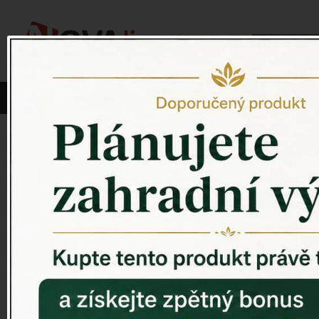
Vyberte si kategorii:
NOVINKY
PÍTKO PRO PTÁKY
Venkovský 
ZAHRADNÍ SOCHY
ZAHRADNÍ UMYVADLA
PTAČÍ BUDKY
Litinové škrabáky na boty
ROHOŽKY A ŠKRABADLA
VENKOVNÍ HODINY
DEKORACE NA HROB
RETRO KONZOLE
Domovní čísla - litina
DEKORACE NA ZEĎ