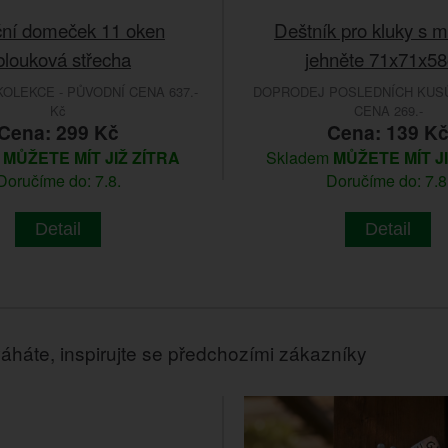
ní domeček 11 oken
Deštník pro kluky s 
blouková střecha
jehněte 71x71x5
OLEKCE - PŮVODNÍ CENA 637.-
DOPRODEJ POSLEDNÍCH KUSŮ
Kč
CENA 269.-
Cena: 299 Kč
Cena: 139 K
m
MŮŽETE MÍT JIŽ ZÍTRA
Skladem
MŮŽETE MÍT J
Doručíme do: 7.8.
Doručíme do: 7.8
Detail
Detail
áháte, inspirujte se předchozími zákazníky