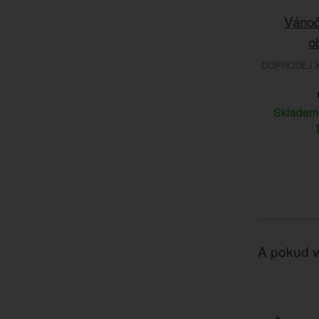
Vánoč
o
DOPRODEJ K
Sklade
A pokud v