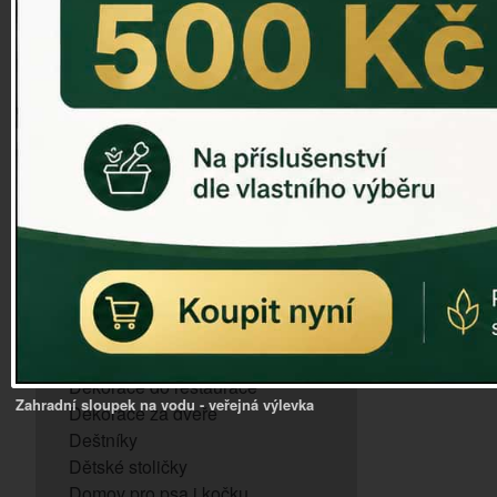
ZVONKOHRA
ZVONY A ZVONKY
PTAČÍ KRMÍTKA
SLUNEČNÍ HODINY
Dózy na brambory a zeleninu
VÝPRODEJ - poslední kusy
Andělé, něžné sošky
Aroma lampy
Buddha soška
BUDKY PRO SÝKORKY
Budky pro vrabce
Bytový textil
Dárky pro muže
Dekorace do bytu
Dekorace do restaurace
Zahradní sloupek na vodu - veřejná výlevka
Dekorace za dveře
Deštníky
Dětské stoličky
Domov pro psa i kočku