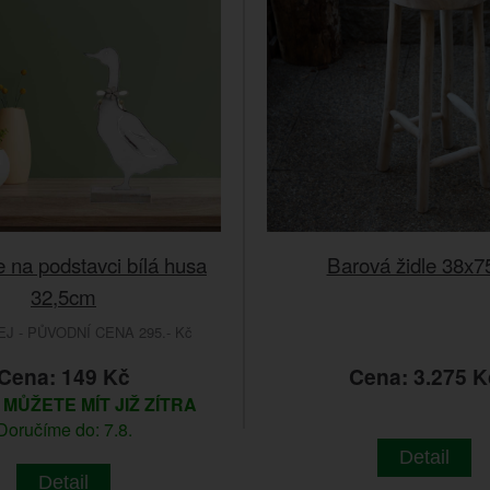
 na podstavci bílá husa
Barová židle 38x
32,5cm
 - PŮVODNÍ CENA 295.- Kč
Cena: 149 Kč
Cena: 3.275 K
m
MŮŽETE MÍT JIŽ ZÍTRA
Doručíme do: 7.8.
Detail
Detail