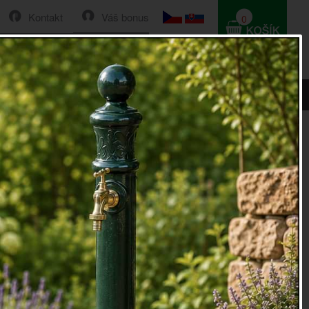
Kontakt
Váš bonus
0
HLEDAT
0 Kč
a plechová retro
echová retro zelená. Výška s pokličkou 35cm, šířka
m, průměr 16cm. Nalévací hrdlo 12.5cm.
ve i pokličky: plech
e doplnit stylovým kbelíkem, hrníčkem, nebo cedníkem
aného plechu.