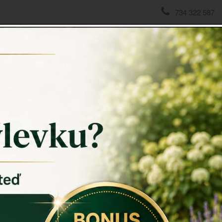
734 322 587
domov
->
Chalupářské dekorace
->
Bandaska plechová retro
Bandask
Bandaska pl
úchytek 25c
Materiál kon
Doporučujem
ze smaltov