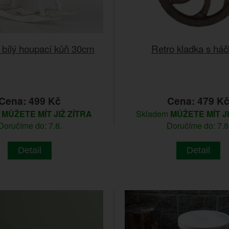
 bílý houpací kůň 30cm
Retro kladka s há
Cena: 499 Kč
Cena: 479 K
m
MŮŽETE MÍT JIŽ ZÍTRA
Skladem
MŮŽETE MÍT J
Doručíme do: 7.8.
Doručíme do: 7.8
Detail
Detail