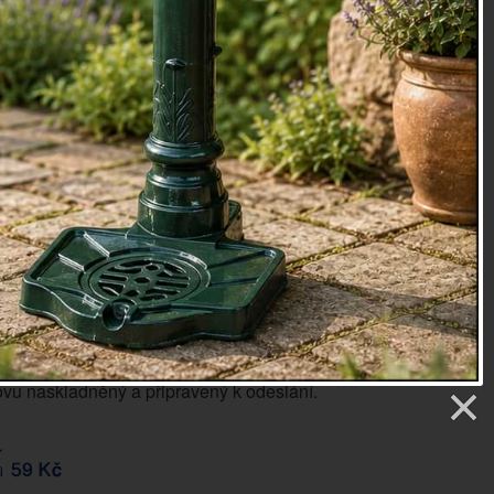
oky
74
etry
4 Kč
Sledovat produkt
končil, klikněte na
sledovat produkt
a my vás upozorníme,
vu naskladněný a připravený k odeslání.