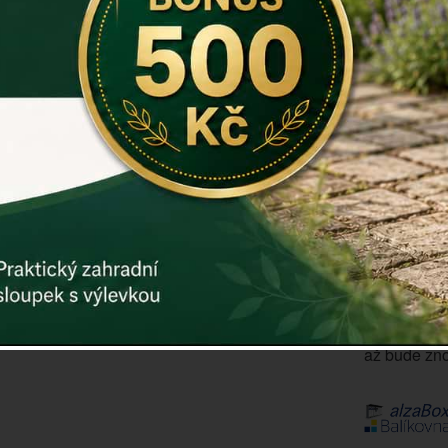
Záruka: 2 r
Kód:
dek14
Další param
Cena: 61
Vyprodáno
ks
Prodej již s
až bude zno