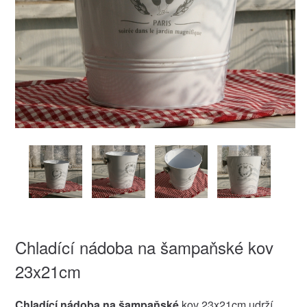
Chladící nádoba na šampaňské kov
23x21cm
Chladící nádoba na šampaňské
kov 23x21cm udrží