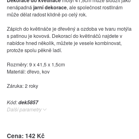
Dekorace do květináče
motýl 41,5cm může sloužit jako
nenápadná
jarní dekorace
, ale společnost rostlinám
může dělat radost klidně po celý rok.
Zápich do květináče je dřevěný a ozdoba ve tvaru motýla
s patinou je kovová. Dekorací do květináčů najdete v
nabídce hned několik, můžete je vesele kombinovat,
protože spolu pěkně ladí.
Rozměry: 9 x 41,5 x 1,5cm
Materiál: dřevo, kov
Záruka: 2 roky
Kód:
dek5857
Další parametry
Cena: 142 Kč