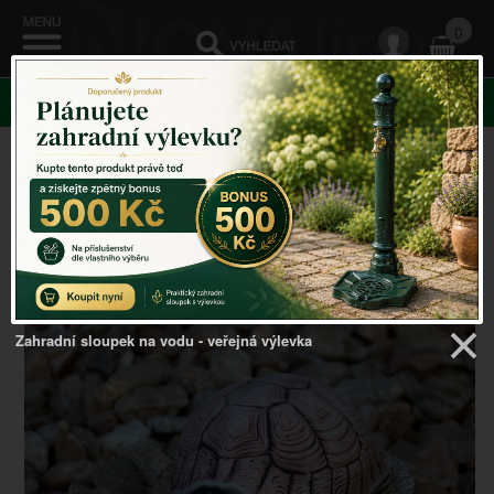
0
KATEGORIE
Venkovský domov
->
ZAHRADNÍ SOCHY
->
Dekorace
do zahrady želva 11,5x18,5x8cm
Zahradní sloupek na vodu - veřejná výlevka