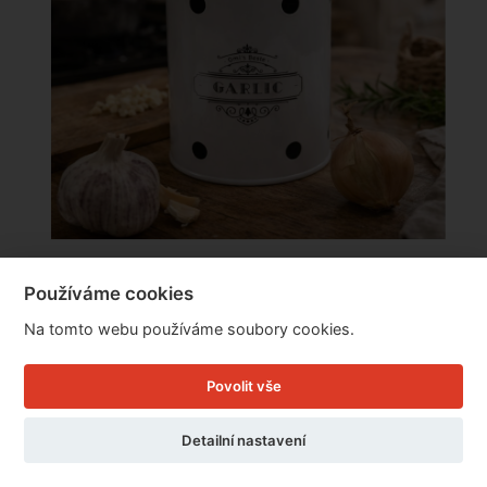
Plechová dóza na česnek GARLIC s
Používáme cookies
bambusovým víkem 13 × 11 × 11 cm
Na tomto webu používáme soubory cookies.
Cena: 279 Kč
Povolit vše
Skladem
Doručíme do: 7.8.
Detailní nastavení