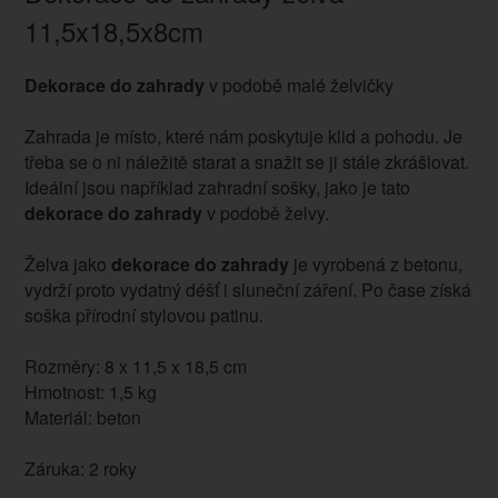
11,5x18,5x8cm
Dekorace do zahrady
v podobě malé želvičky
Zahrada je místo, které nám poskytuje klid a pohodu. Je
třeba se o ni náležitě starat a snažit se ji stále zkrášlovat.
Ideální jsou například zahradní sošky, jako je tato
dekorace do zahrady
v podobě želvy.
Želva jako
dekorace do zahrady
je vyrobená z betonu,
vydrží proto vydatný déšť i sluneční záření. Po čase získá
soška přírodní stylovou patinu.
Rozměry: 8 x 11,5 x 18,5 cm
Hmotnost: 1,5 kg
Materiál: beton
Záruka: 2 roky