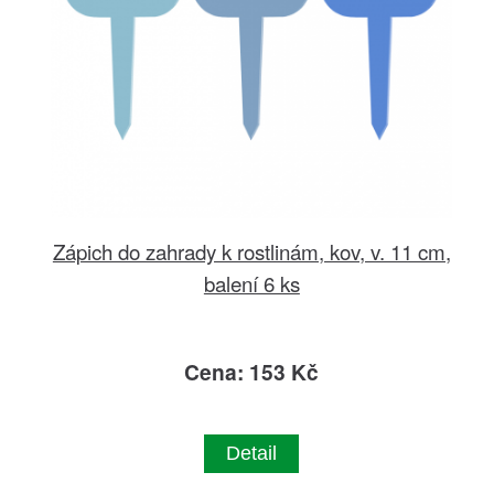
Zápich do zahrady k rostlinám, kov, v. 11 cm,
balení 6 ks
Cena: 153 Kč
Detail