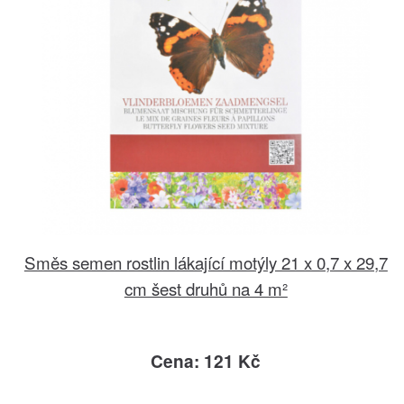
Směs semen rostlin lákající motýly 21 x 0,7 x 29,7
cm šest druhů na 4 m²
Cena: 121 Kč