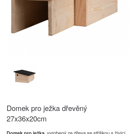
Domek pro ježka dřevěný
27x36x20cm
Domek pro ježka
, vyrobený ze dřeva se stříškou s živicí