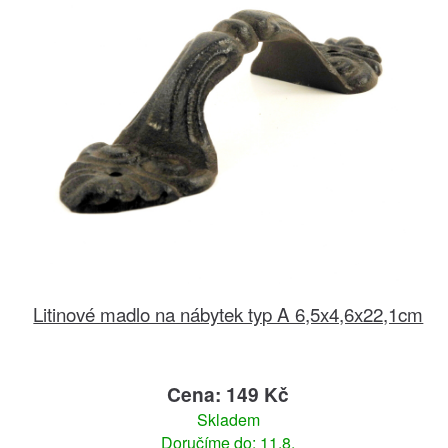
Litinové madlo na nábytek typ A 6,5x4,6x22,1cm
Cena: 149 Kč
Skladem
Doručíme do: 11.8.