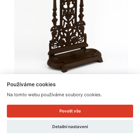
Stojan na deštníky litinový 53cm
Používáme cookies
Na tomto webu používáme soubory cookies.
Cena: 1.729 Kč
Povolit vše
Skladem
Doručíme do: 11.8.
Detailní nastavení
Detail