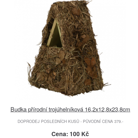
Budka přírodní trojúhelníková 16,2x12,8x23,8cm
DOPRODEJ POSLEDNÍCH KUSŮ - PŮVODNÍ CENA 379.-
Cena: 100 Kč