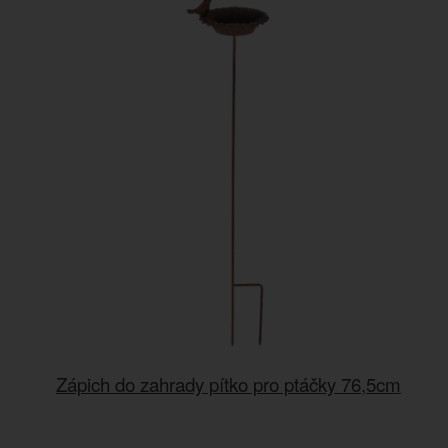
Zápich do zahrady pítko pro ptáčky 76,5cm