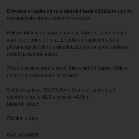
Dřevěné zrcadlo okno s okenicí šedé 62x93cm
s prvky
romantického francouzského venkova.
Pokud obdivujete starý a omšelý nábytek, tento kousek
vám jistě padne do oka. Zrcadlo v netypickém rámu
připomínajícím okno s okenicí zaujme na první pohled a
ozdobí prázdnou stěnu.
Zrcadlo je dostupné v šedé, bílé a hnědé barvě. Vždy s
patinou a oprýskaným vzhledem.
Vnější rozměry : 62x93x9cm. Samotné zrcadlo při
otevření okenic 42,5 a vysoké 46,5cm.
Materiál: dřevo
Záruka: 2 roky
Kód:
dek4628