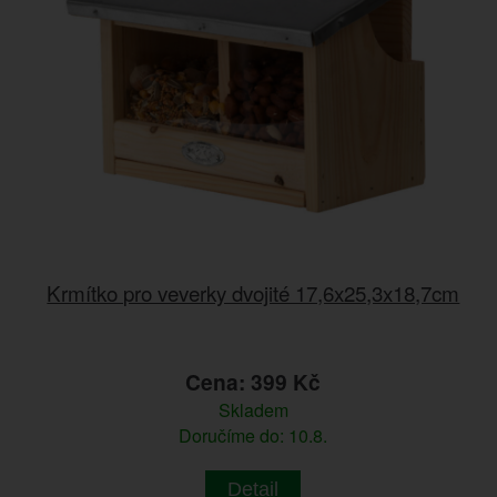
Krmítko pro veverky dvojité 17,6x25,3x18,7cm
Cena: 399 Kč
Skladem
Doručíme do: 10.8.
Detail