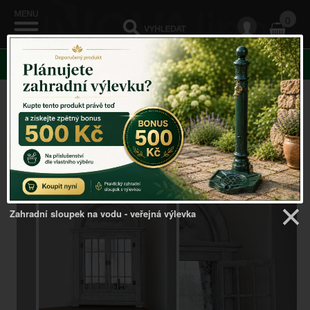
0
KATEGORIE
Venkovský domov
->
Zrcadla v rámu, s okenicemi
-
>
Dřevěné zrcadlo okno s okenicí šedé 62x93cm
Zahradní sloupek na vodu - veřejná výlevka