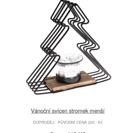
Vánoční svícen stromek menší
DOPRODEJ - PŮVODNÍ CENA 225.- Kč