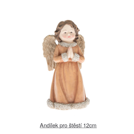
Andílek pro štěstí 12cm