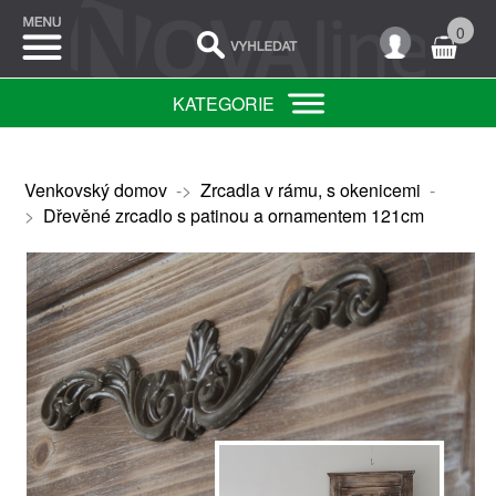
0
KATEGORIE
Venkovský domov
->
Zrcadla v rámu, s okenicemi
-
>
Dřevěné zrcadlo s patinou a ornamentem 121cm