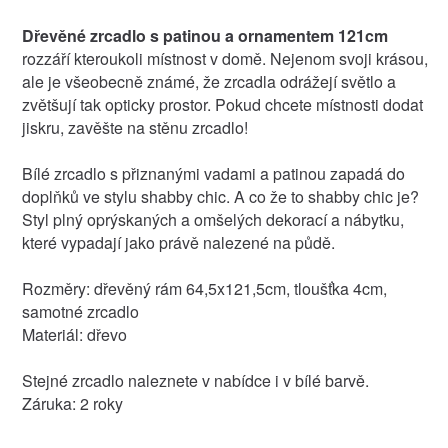
Dřevěné zrcadlo s patinou a ornamentem 121cm
rozzáří kteroukoli místnost v domě. Nejenom svoji krásou,
ale je všeobecně známé, že zrcadla odrážejí světlo a
zvětšují tak opticky prostor. Pokud chcete místnosti dodat
jiskru, zavěšte na stěnu zrcadlo!
Bílé zrcadlo s přiznanými vadami a patinou zapadá do
doplňků ve stylu shabby chic. A co že to shabby chic je?
Styl plný oprýskaných a omšelých dekorací a nábytku,
které vypadají jako právě nalezené na půdě.
Rozměry: dřevěný rám 64,5x121,5cm, tloušťka 4cm,
samotné zrcadlo
Materiál: dřevo
Stejné zrcadlo naleznete v nabídce i v bílé barvě.
Záruka: 2 roky