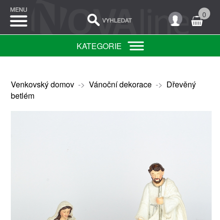
0
KATEGORIE
Venkovský domov
->
Vánoční dekorace
->
Dřevěný
betlém