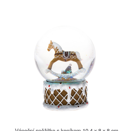
Vánoční sněžítko s koníkem 10,4 x 8 x 8 cm