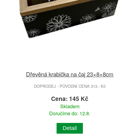
Dřevěná krabička na čaj 23×8×8cm
DOPRODEJ - PŮVODNÍ CENA 313.- Kč
Cena: 145 Kč
Skladem
Doručíme do: 12.8.
Detail