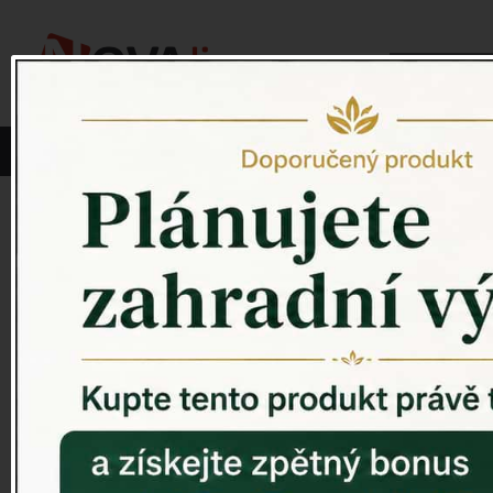
Vyberte si kategorii:
NOVINKY
PÍTKO PRO PTÁKY
Venkovský 
ZAHRADNÍ SOCHY
ZAHRADNÍ UMYVADLA
PTAČÍ BUDKY
Litinové škrabáky na boty
ROHOŽKY A ŠKRABADLA
VENKOVNÍ HODINY
DEKORACE NA HROB
RETRO KONZOLE
Domovní čísla - litina
DEKORACE NA ZEĎ