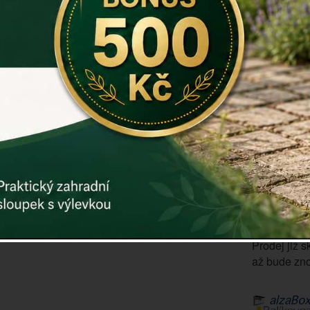
Materiál: dr
Záruka: 2 r
Kód:
dek41
Další param
Cena: 53
Vyprodáno
ks
Prodej již s
až bude zno