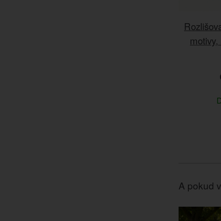
Rozlišov
motivy,
D
A pokud v