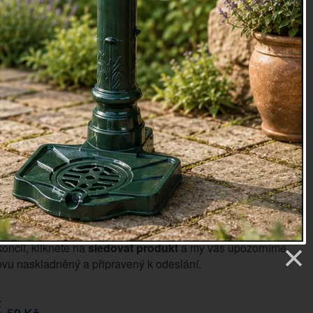
át. kov, rozměry : 26x42x26 cm.
oky
08
etry
5 Kč
Sledovat produkt
končil, klikněte na
sledovat produkt
a my vás upozorníme,
vu naskladněný a připravený k odeslání.