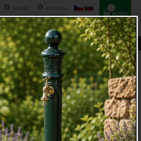
Kontakt
Váš bonus
0
HLEDAT
0 Kč
na ovoce
ýborným pomocníkem při servírování a také vhodným
lňkem do interiéru.
erstvým ovocem může být každodenní dekorací Vašeho
 skvěle poslouží jako přenosný tác při pořádání různých
ovních slavností.