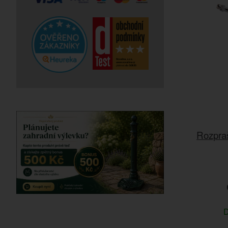
Rozpraš
D