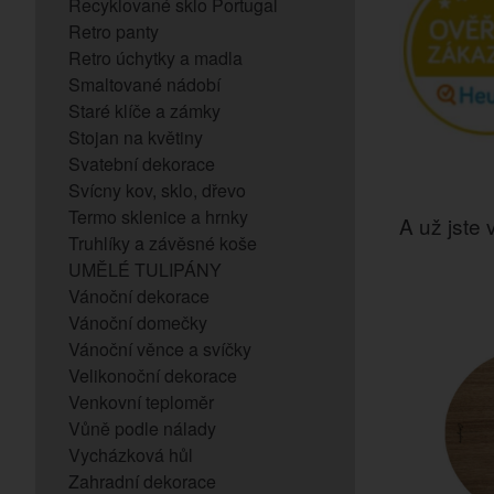
Recyklované sklo Portugal
Retro panty
Retro úchytky a madla
Smaltované nádobí
Staré klíče a zámky
Stojan na květiny
Svatební dekorace
Svícny kov, sklo, dřevo
Termo sklenice a hrnky
A už jste v
Truhlíky a závěsné koše
UMĚLÉ TULIPÁNY
Vánoční dekorace
Vánoční domečky
Vánoční věnce a svíčky
Velikonoční dekorace
Venkovní teploměr
Vůně podle nálady
Vycházková hůl
Zahradní dekorace