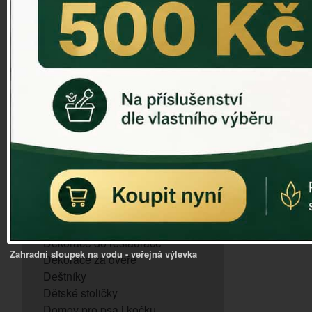
ZVONKOHRA
ZVONY A ZVONKY
PTAČÍ KRMÍTKA
SLUNEČNÍ HODINY
Dózy na brambory a zeleninu
VÝPRODEJ - poslední kusy
Andělé, něžné sošky
Aroma lampy
Buddha soška
BUDKY PRO SÝKORKY
Budky pro vrabce
Bytový textil
Dárky pro muže
Dekorace do bytu
Dekorace do restaurace
Zahradní sloupek na vodu - veřejná výlevka
Dekorace za dveře
Deštníky
Dětské stoličky
Domov pro psa i kočku