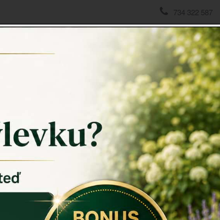
734 322 587
domov
->
Doplňky do kuchyně
->
Etažer na ovoce
Etažer 
Etažér
je v
bytovým dop
Naplněný č
stolu, nebo
akcí či venk