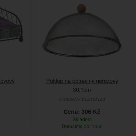
kovový
Poklop na potraviny nerezový
30,1cm
STOLOVÁNÍ BEZ HMYZU
č
Cena: 306 Kč
Skladem
Doručíme do: 10.8.