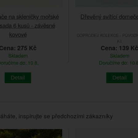
ače na skleničky mořské
Dřevěný svítící domeč
 sada 6 kusů - závěsné
kovové
DOPRODEJ KOLEKCE - PŮVODNÍ
Kč
Cena: 275 Kč
Cena: 139 K
Skladem
Skladem
oručíme do: 10.8.
Doručíme do: 10.8
Detail
Detail
áháte, inspirujte se předchozími zákazníky