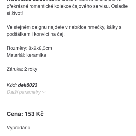
překrásné romantické kolekce čajového servisu. Oslaďte
si život!
Ve stejném deignu najdete v nabídce hrnečky, šálky s
podšálkem i konvici na čaj.
Rozměry: 8x9x8,3cm
Materiál: keramika
Záruka: 2 roky
Kód:
dek8023
Další parametry
Cena: 153 Kč
Vyprodáno