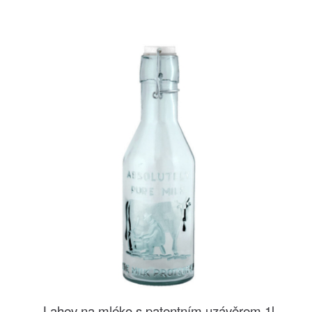
Lahev na mléko s patentním uzávěrem 1l