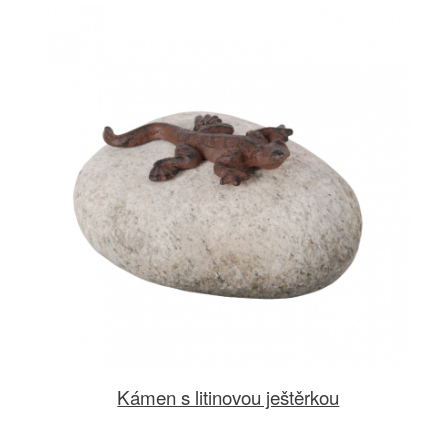
Kámen s litinovou ještěrkou