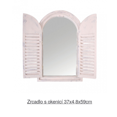
Zrcadlo s okenicí 37x4,8x59cm