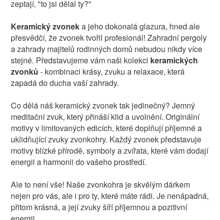
zeptají, "to jsi dělal ty?"
Keramický zvonek
a jeho dokonalá glazura, hned ale
přesvědčí, že zvonek tvořil profesionál! Zahradní pergoly
a zahrady majitelů rodinných domů nebudou nikdy více
stejné. Představujeme vám naši kolekci
keramických
zvonků
- kombinaci krásy, zvuku a relaxace, která
zapadá do ducha vaší zahrady.
Co dělá náš keramický zvonek tak jedinečný? Jemný
meditační zvuk, který přináší klid a uvolnění. Originální
motivy v limitovaných edicích, které doplňují příjemné a
uklidňující zvuky zvonkohry. Každý zvonek představuje
motivy blízké přírodě, symboly a zvířata, které vám dodají
energii a harmonii do vašeho prostředí.
Ale to není vše! Naše zvonkohra je skvělým dárkem
nejen pro vás, ale i pro ty, které máte rádi. Je nenápadná,
přitom krásná, a její zvuky šíří příjemnou a pozitivní
energii.