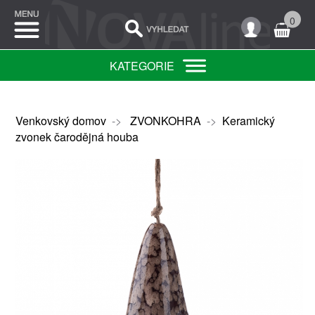
0
KATEGORIE
Venkovský domov
->
ZVONKOHRA
->
Keramický
zvonek čarodějná houba