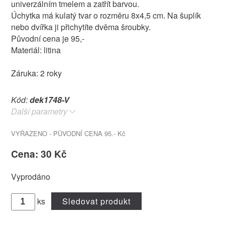
univerzálním tmelem a zatřít barvou.
Úchytka má kulatý tvar o rozměru 8x4,5 cm. Na šuplík
nebo dvířka ji přichytíte dvěma šroubky.
Původní cena je 95,-
Materiál: litina
Záruka: 2 roky
Kód:
dek1748-V
Další parametry
VYŘAZENO - PŮVODNÍ CENA 95.- Kč
Cena: 30 Kč
Vyprodáno
ks
Sledovat produkt