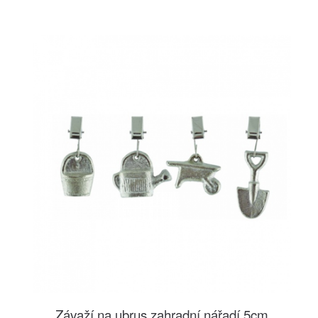
Závaží na ubrus zahradní nářadí 5cm