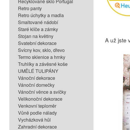
Recyklované sklo Portugal
Retro panty
Retro úchytky a madla
Smaltované nádobí
Staré klíče a zámky
Stojan na květiny
A už jste v
Svatební dekorace
Svícny kov, sklo, dřevo
Termo sklenice a hrnky
Truhlíky a závěsné koše
UMĚLÉ TULIPÁNY
Vánoční dekorace
Vánoční domečky
Vánoční věnce a svíčky
Velikonoční dekorace
Venkovní teploměr
Vůně podle nálady
Vycházková hůl
Zahradní dekorace