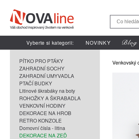
Vyberte si kategorii:
NOVINKY
PÍTKO PRO PTÁKY
Venkovský 
ZAHRADNÍ SOCHY
ZAHRADNÍ UMYVADLA
PTAČÍ BUDKY
Litinové škrabáky na boty
ROHOŽKY A ŠKRABADLA
VENKOVNÍ HODINY
DEKORACE NA HROB
RETRO KONZOLE
Domovní čísla - litina
DEKORACE NA ZEĎ