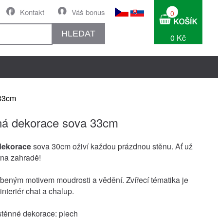
Kontakt
Váš bonus
0
HLEDAT
0 Kč
 33cm
ná dekorace sova 33cm
dekorace
sova 30cm oživí každou prázdnou stěnu. Ať už
na zahradě!
íbeným motivem moudrosti a vědění. Zvířecí tématika je
nteriér chat a chalup.
stěnné dekorace: plech