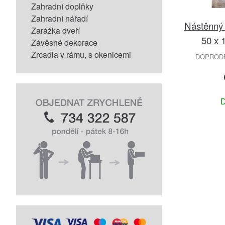
Zahradní doplňky
Zahradní nářadí
Nástěnný 
Zarážka dveří
50 x 
Závěsné dekorace
Zrcadla v rámu, s okenicemi
DOPRODEJ
D