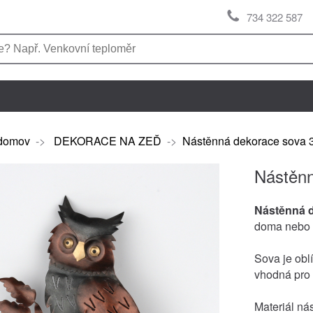
734 322 587
domov
->
DEKORACE NA ZEĎ
->
Nástěnná dekorace sova
Nástěn
Nástěnná 
doma nebo 
Sova je obl
vhodná pro i
Materiál ná