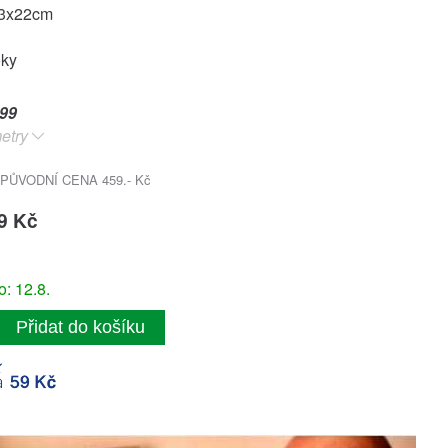
33x22cm
oky
99
etry
PŮVODNÍ CENA 459.- Kč
9 Kč
: 12.8.
Přidat do košíku