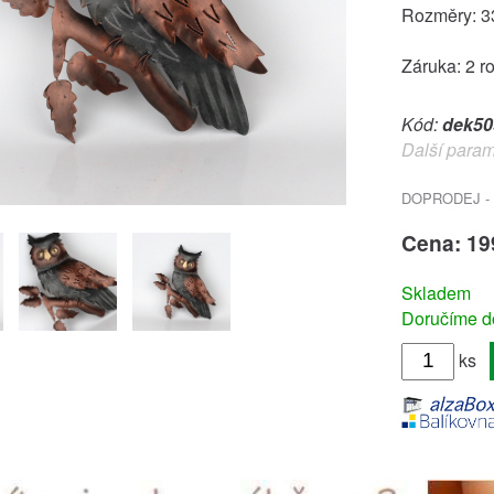
Rozměry: 
Záruka: 2 r
Kód:
dek50
Další param
DOPRODEJ - 
Cena: 19
Skladem
Doručíme do
ks