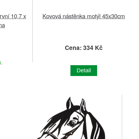
vní 10,7 x
Kovová nástěnka motýl 45x30cm
ina
Cena: 334 Kč
.
Detail