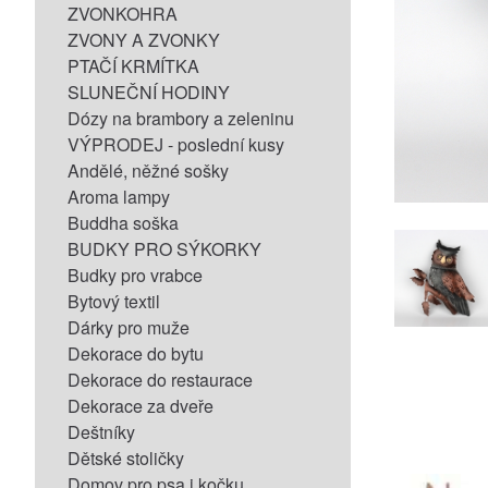
ZVONKOHRA
ZVONY A ZVONKY
PTAČÍ KRMÍTKA
SLUNEČNÍ HODINY
Dózy na brambory a zeleninu
VÝPRODEJ - poslední kusy
Andělé, něžné sošky
Aroma lampy
Buddha soška
BUDKY PRO SÝKORKY
Budky pro vrabce
Bytový textil
Dárky pro muže
Dekorace do bytu
Dekorace do restaurace
Dekorace za dveře
Deštníky
Dětské stoličky
Domov pro psa i kočku