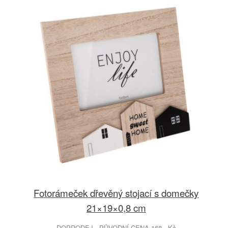
Fotorámeček dřevěný stojací s domečky
21×19×0,8 cm
DOPRODEJ - PŮVODNÍ CENA 168.- Kč