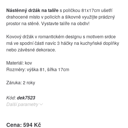
Nástěnný držák na talíře
s poličkou 81x17cm ušetří
drahocené místo v policích a šikovně využijte prádzný
prostor na stěně. Vystavte talíře na obdiv!
Kovový držák v romantickém designu s motivem srdce
má ve spodní části navíc 3 háčky na kuchyňské doplňky
nebo závěsné dekorace.
Materiál: kov
Rozměry: výška 81, šířka 17cm
Záruka: 2 roky
Kód:
dek7523
Další parametry
Cena: 594 Kč