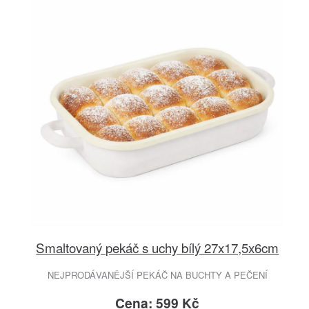
Smaltovaný pekáč s uchy bílý 27x17,5x6cm
NEJPRODÁVANĚJŠÍ PEKÁČ NA BUCHTY A PEČENÍ
Cena: 599 Kč