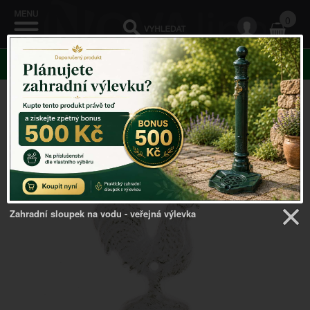
0
KATEGORIE
Venkovský domov
->
Dárky pro muže
->
Otvírák na lahve
kohout
Zahradní sloupek na vodu - veřejná výlevka