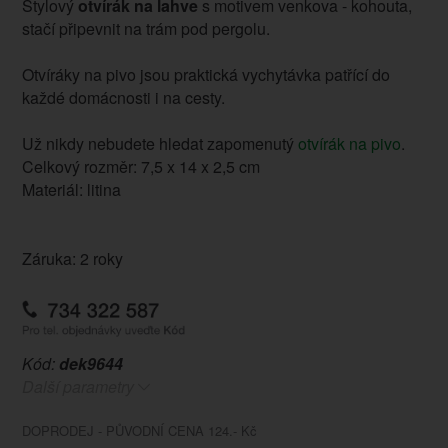
Stylový
otvírák na lahve
s motivem venkova - kohouta,
stačí připevnit na trám pod pergolu.
Otvíráky na pivo jsou praktická vychytávka patřící do
každé domácnosti i na cesty.
Už nikdy nebudete hledat zapomenutý
otvírák na pivo
.
Celkový rozměr: 7,5 x 14 x 2,5 cm
Materiál: litina
Záruka: 2 roky
Kód:
dek9644
Další parametry
DOPRODEJ - PŮVODNÍ CENA 124.- Kč