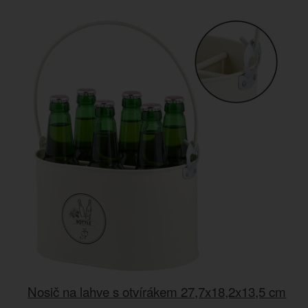
Nosič na lahve s otvírákem 27,7x18,2x13,5 cm