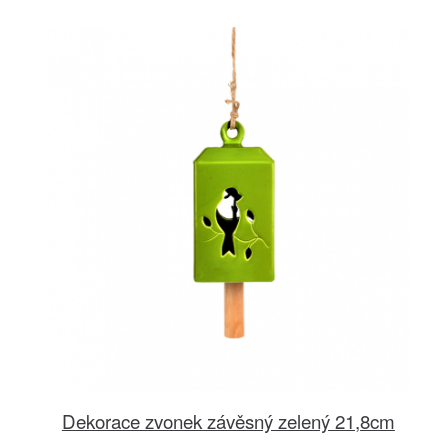
Dekorace zvonek závěsný zelený 21,8cm