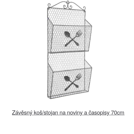
Závěsný koš/stojan na noviny a časopisy 70cm