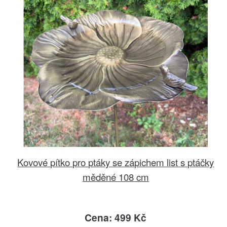
Kovové pítko pro ptáky se zápichem list s ptáčky
měděné 108 cm
Cena: 499 Kč