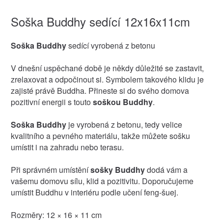
Soška Buddhy sedící 12x16x11cm
Soška Buddhy
sedící vyrobená z betonu
V dnešní uspěchané době je někdy důležité se zastavit,
zrelaxovat a odpočinout si. Symbolem takového klidu je
zajisté právě Buddha. Přineste si do svého domova
pozitivní energii s touto
soškou Buddhy
.
Soška Buddhy
je vyrobená z betonu, tedy velice
kvalitního a pevného materiálu, takže můžete sošku
umístit i na zahradu nebo terasu.
Při správném umístění
sošky Buddhy
dodá vám a
vašemu domovu sílu, klid a pozitivitu. Doporučujeme
umístit Buddhu v interiéru podle učení feng-šuej.
Rozměry: 12 × 16 × 11 cm