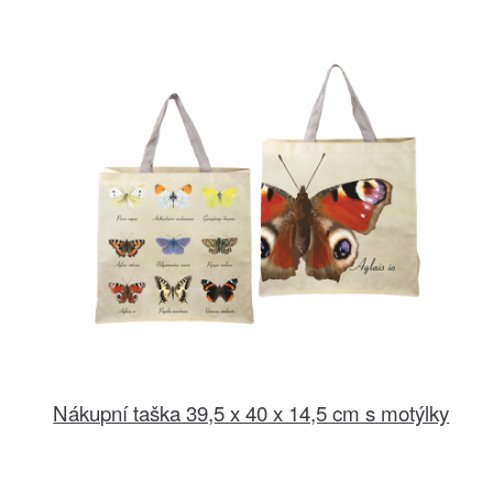
Nákupní taška 39,5 x 40 x 14,5 cm s motýlky