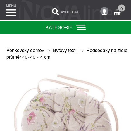
0
KATEGORIE
Venkovský domov
->
Bytový textil
->
Podsedáky na židle
průměr 40×40 × 4 cm