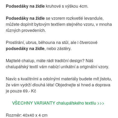
Podsedáky na židle
kruhové s výškou 4cm.
Podsedáky na židle
se vzorem rozkvetlé levandule,
můžete doplnit bytovým textilem stejného vzoru, v mnoha
různých provedeních.
Prostírání, ubrus, běhouna na stůl, ale i čtvercové
podsedáky na židle
, nebo zástěry.
Majitelé chalup, máte rádi tradiční design? Náš
chalupářský textil vám nabízí unikátní a originální vzory.
Navíc s kvalitními a odolnými materiály budete mít jistotu,
že vám vydrží dlouhá léta! Objednejte si hned a doprava
je pouze 69.- Kč
VŠECHNY VARIANTY chalupářského textilu >>>
Rozměr: 40x40 x 4 cm