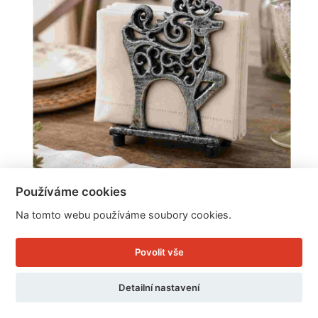
Používáme cookies
Stojan na ubrousky stříbrný jelen 10 x 14,5 x 10
Na tomto webu používáme soubory cookies.
cm litina
Povolit vše
Cena: 99 Kč
Detailní nastavení
Skladem