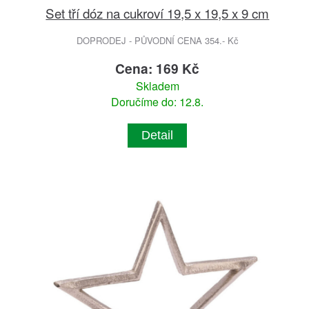
Set tří dóz na cukroví 19,5 x 19,5 x 9 cm
DOPRODEJ - PŮVODNÍ CENA 354.- Kč
Cena: 169 Kč
Skladem
Doručíme do: 12.8.
Detail