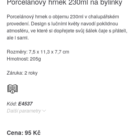
Porcelánový hrnek 230ml na bylinky
Porcelánový hrnek o objemu 230ml v chalupářském
provedení. Design s lučními květy navodí poklidnou
atmosféru, ve které si dopřejete svůj šálek čaje s přáteli,
ale i sami.
Rozměry: 7,5 x 11,3 x 7,7 cm
Hmotnost: 205g
Záruka: 2 roky
Kód:
E4537
Další parametry
Cena: 95 Kč