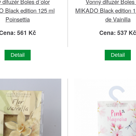
 difuzér Boles d´olor
Vonný difuzér Boles 
Black edition 125 ml
MIKADO Black edition 1
Poinsettia
de Vainilla
Cena: 561 Kč
Cena: 537 K
Detail
Detail