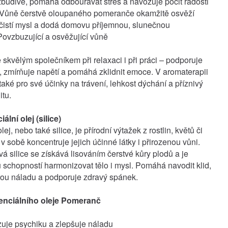
budivě, pomáhá odbourávat stres a navozuje pocit radosti
. Vůně čerstvě oloupaného pomeranče okamžitě osvěží
čistí mysl a dodá domovu příjemnou, slunečnou
Povzbuzující a osvěžující vůně
e skvělým společníkem při relaxaci i při práci – podporuje
, zmírňuje napětí a pomáhá zklidnit emoce. V aromaterapii
také pro své účinky na trávení, lehkost dýchání a příznivý
itu.
ální olej (silice)
lej, nebo také silice, je přírodní výtažek z rostlin, květů či
 v sobě koncentruje jejich účinné látky i přirozenou vůni.
 silice se získává lisováním čerstvé kůry plodů a je
schopností harmonizovat tělo i mysl. Pomáhá navodit klid,
rou náladu a podporuje zdravý spánek.
nciálního oleje Pomeranč
uje psychiku a zlepšuje náladu