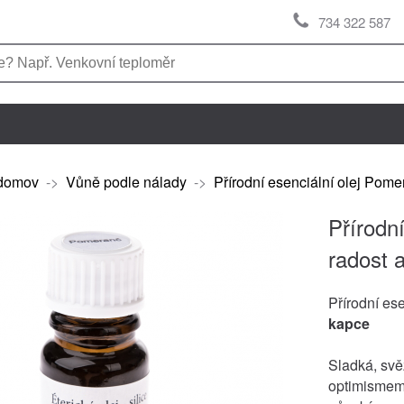
734 322 587
domov
->
Vůně podle nálady
->
Přírodní esenciální olej Pome
Přírodn
radost 
Přírodní es
kapce
Sladká, svě
optimismem.