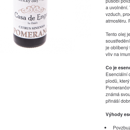
působí povz
a uvolnění
vzduch, pro
atmosféru. 
Tento olej j
soustředění
je oblíbený 
vliv na imun
Co je esenci
Esenciální o
plodů, který
Pomerančová
známá svou 
přináší dob
Výhody ese
Povzbuz