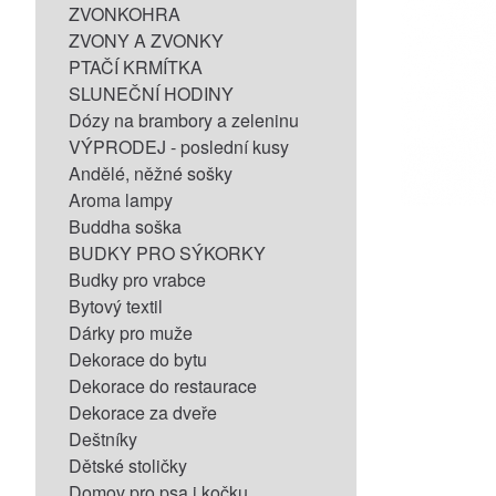
ZVONKOHRA
ZVONY A ZVONKY
PTAČÍ KRMÍTKA
SLUNEČNÍ HODINY
Dózy na brambory a zeleninu
VÝPRODEJ - poslední kusy
Andělé, něžné sošky
Aroma lampy
Buddha soška
BUDKY PRO SÝKORKY
Budky pro vrabce
Bytový textil
Dárky pro muže
Dekorace do bytu
Dekorace do restaurace
Dekorace za dveře
Deštníky
Dětské stoličky
Domov pro psa i kočku