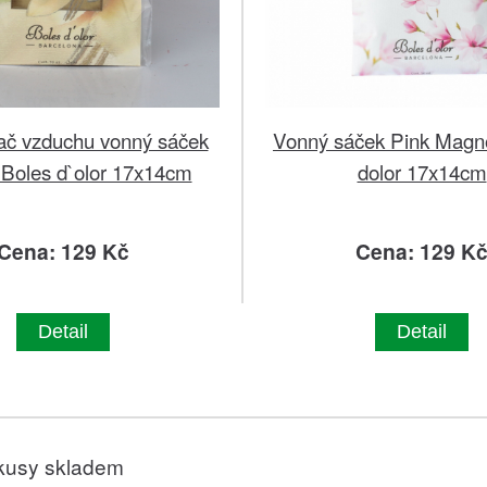
č vzduchu vonný sáček
Vonný sáček Pink Magno
 Boles d`olor 17x14cm
dolor 17x14cm
Cena: 129 Kč
Cena: 129 K
Detail
Detail
kusy skladem