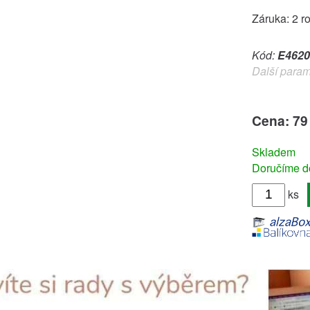
Záruka: 2 r
Kód:
E4620
Další param
Cena: 79
Skladem
Doručíme do
ks