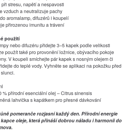
ři stresu, napětí a nespavosti
e vzduch a neutralizuje pachy
do aromalamp, difuzérů i koupelí
e přirozenou imunitu a trávení
 použití
py nebo difuzéru přidejte 3–5 kapek podle velikosti
Lze použít také pro provonění ložnice, obývacího pokoje
ny. V koupeli smíchejte pár kapek s nosným olejem či
idejte do teplé vody. Vyhněte se aplikaci na pokožku před
slunci.
ml
 % přírodní esenciální olej – Citrus sinensis
eněná lahvička s kapátkem pro přesné dávkování
ůně pomeranče rozjasní každý den. Přírodní energie
kapce oleje, která přináší dobrou náladu i harmonii do
mova.