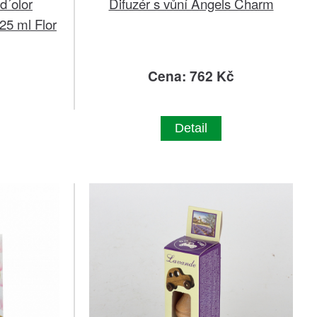
d´olor
Difuzér s vůní Angels Charm
25 ml Flor
č
Cena: 762 Kč
Detail