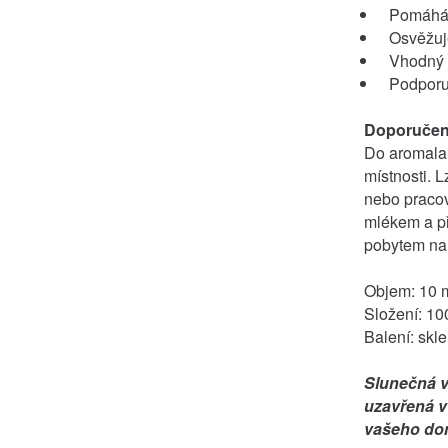
Pomáhá p
Osvěžuj
Vhodný 
Podporuj
Doporučené
Do aromalam
místnosti. 
nebo pracov
mlékem a př
pobytem na 
Objem: 10 
Složení: 100
Balení: skl
Slunečná v
uzavřená v 
vašeho do