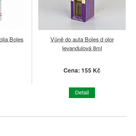
lia Boles
Vůně do auta Boles d olor
levandulová 8ml
č
Cena: 155 Kč
Detail