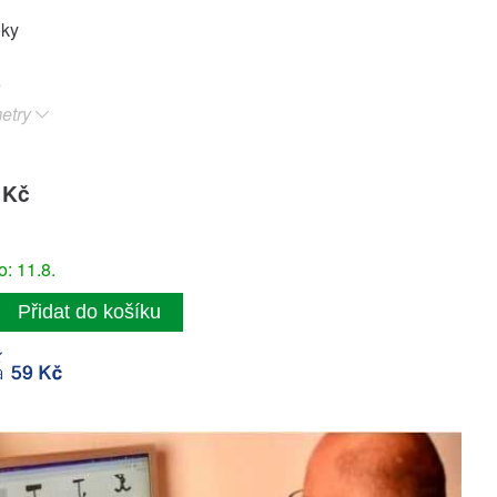
oky
etry
 Kč
: 11.8.
Přidat do košíku