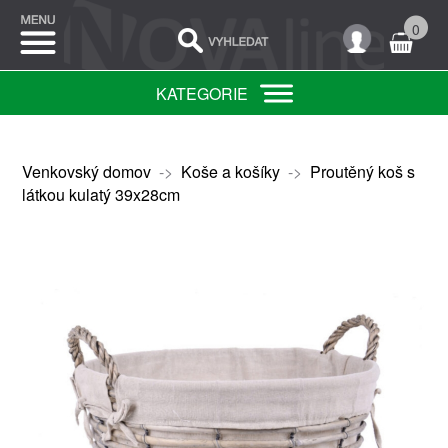
0
KATEGORIE
Venkovský domov
->
Koše a košíky
->
Proutěný koš s
látkou kulatý 39x28cm