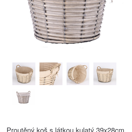
Proutěný koš s látkou kulatý 39x28cm