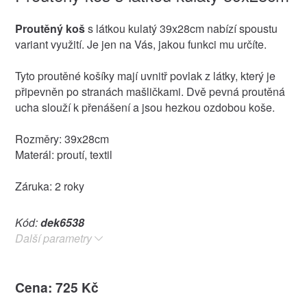
Proutěný koš
s látkou kulatý 39x28cm nabízí spoustu
variant využití. Je jen na Vás, jakou funkci mu určíte.
Tyto proutěné košíky mají uvnitř povlak z látky, který je
připevněn po stranách mašličkami. Dvě pevná proutěná
ucha slouží k přenášení a jsou hezkou ozdobou koše.
Rozměry: 39x28cm
Materál: proutí, textil
Záruka: 2 roky
Kód:
dek6538
Další parametry
Cena: 725 Kč