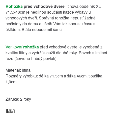
Rohožka
před vchodové dveře
litinová obdélník XL
71,5x46cm je nedílnou součástí každé výbavy u
vchodových dveří. Správná rohožka nepustí žádné
nečistoty do domu a ušetří Vám tak spoustu času s
úklidem. Bláto nebude mít šanci!
Venkovní
rohožka
před vchodové dveře je vyrobená z
kvalitní litiny a vydrží sloužit dlouhé roky. Povrch s imitací
rezu (červeno-hnědý povlak).
Materiál: litina
Rozměry výrobku: délka 71,5cm a šířka 46cm, tloušťka
1,9cm
Záruka: 2 roky