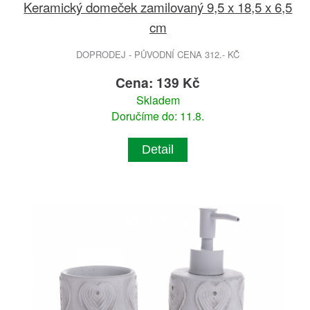
Keramický domeček zamilovaný 9,5 x 18,5 x 6,5
cm
DOPRODEJ - PŮVODNÍ CENA 312.- KČ
Cena: 139 Kč
Skladem
Doručíme do: 11.8.
Detail