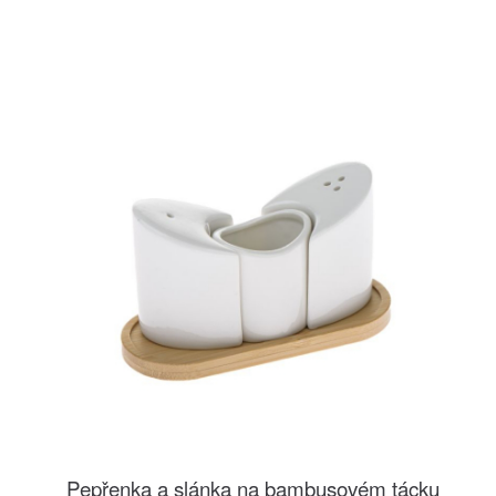
Pepřenka a slánka na bambusovém tácku