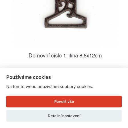
Domovní číslo 1 litina 8,8x12cm
Cena: 59 Kč
Používáme cookies
Skladem
Na tomto webu používáme soubory cookies.
Doručíme do: 12.8.
Povolit vše
Detail
Detailní nastavení