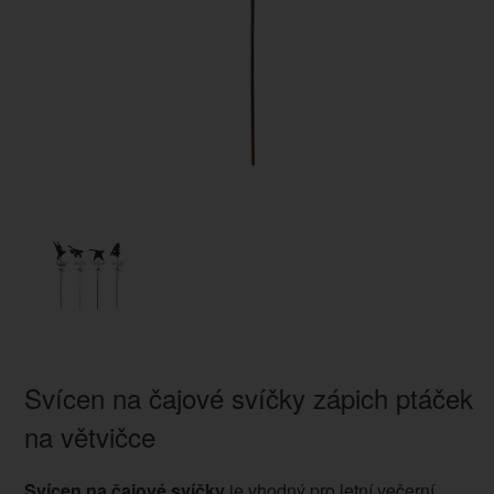
Svícen na čajové svíčky zápich ptáček
na větvičce
Svícen na čajové svíčky
je vhodný pro letní večerní