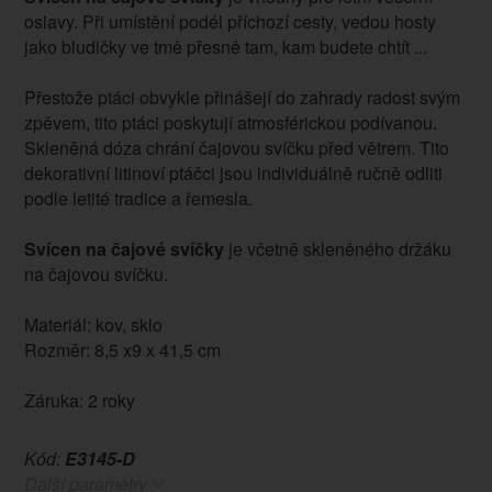
oslavy. Při umístění podél příchozí cesty, vedou hosty
jako bludičky ve tmě přesně tam, kam budete chtít ...
Přestože ptáci obvykle přinášejí do zahrady radost svým
zpěvem, tito ptáci poskytují atmosférickou podívanou.
Skleněná dóza chrání čajovou svíčku před větrem. Tito
dekorativní litinoví ptáčci jsou individuálně ručně odliti
podle letité tradice a řemesla.
Svícen na čajové svíčky
je včetně skleněného držáku
na čajovou svíčku.
Materiál: kov, sklo
Rozměr: 8,5 x9 x 41,5 cm
Záruka: 2 roky
Kód:
E3145-D
Další parametry