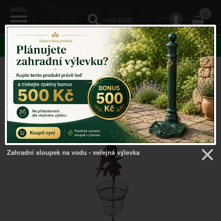
0
KATEGORIE
Venkovský domov
->
Svícny kov, sklo, dřevo
->
Svícen
na čajové svíčky zápich ptáček na větvičce
Zahradní sloupek na vodu - veřejná výlevka