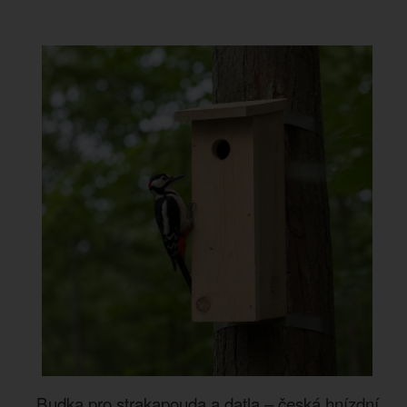
Budka pro strakapouda a datla – česká hnízdní