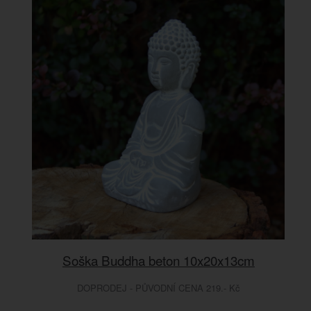
Soška Buddha beton 10x20x13cm
DOPRODEJ - PŮVODNÍ CENA 219.- Kč