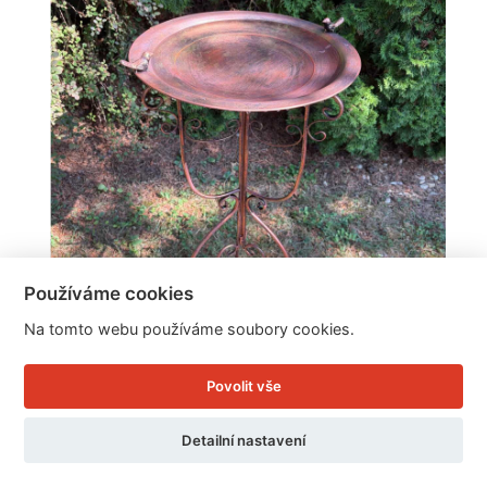
Používáme cookies
Na tomto webu používáme soubory cookies.
Kovové pítko pro ptáky na trojnožce 99 cm –
Povolit vše
měděné
Detailní nastavení