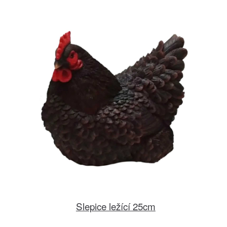
Slepice ležící 25cm