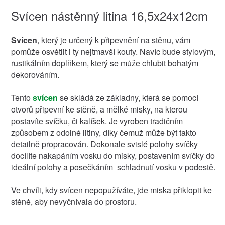
Svícen nástěnný litina 16,5x24x12cm
Svícen
, který je určený k připevnění na stěnu, vám
pomůže osvětlit i ty nejtmavší kouty. Navíc bude stylovým,
rustikálním doplňkem, který se může chlubit bohatým
dekorováním.
Tento
svícen
se skládá ze základny, která se pomocí
otvorů připevní ke stěně, a mělké misky, na kterou
postavíte svíčku, či kalíšek. Je vyroben tradičním
způsobem z odolné litiny, díky čemuž může být takto
detailně propracován. Dokonale svislé polohy svíčky
docílíte nakapáním vosku do misky, postavením svíčky do
ideální polohy a posečkáním schladnutí vosku v podestě.
Ve chvíli, kdy svícen nepopužíváte, jde miska přiklopit ke
stěně, aby nevyčnívala do prostoru.