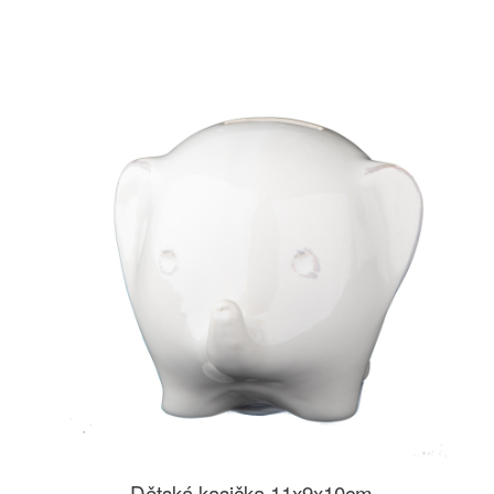
Dětská kasička 11x9x10cm