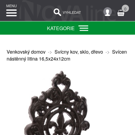
0
KATEGORIE
Venkovský domov
->
Svícny kov, sklo, dřevo
->
Svícen
nástěnný litina 16,5x24x12cm