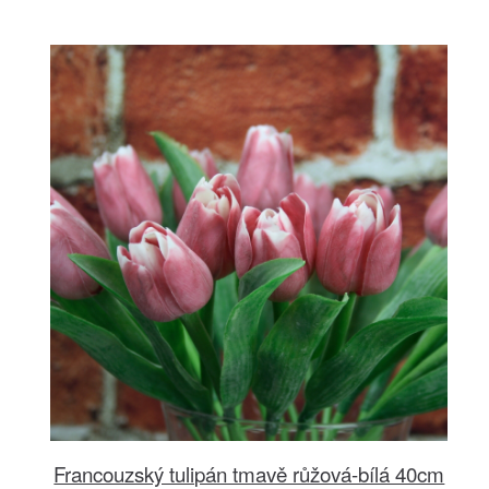
Francouzský tulipán tmavě růžová-bílá 40cm