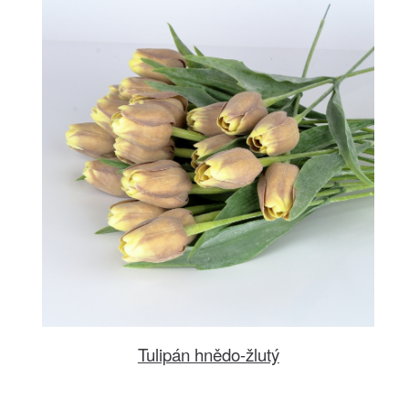
Tulipán hnědo-žlutý