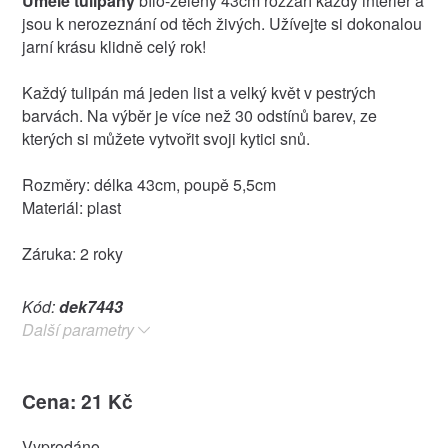
Umělé tulipány
bílo-zelený 43cm rozzáří každý interiér a
jsou k nerozeznání od těch živých. Užívejte si dokonalou
jarní krásu klidně celý rok!
Každý tulipán má jeden list a velký květ v pestrých
barvách. Na výběr je více než 30 odstínů barev, ze
kterých si můžete vytvořit svoji kytici snů.
Rozměry: délka 43cm, poupě 5,5cm
Materiál: plast
Záruka: 2 roky
Kód:
dek7443
Další parametry
Cena: 21 Kč
Vyprodáno