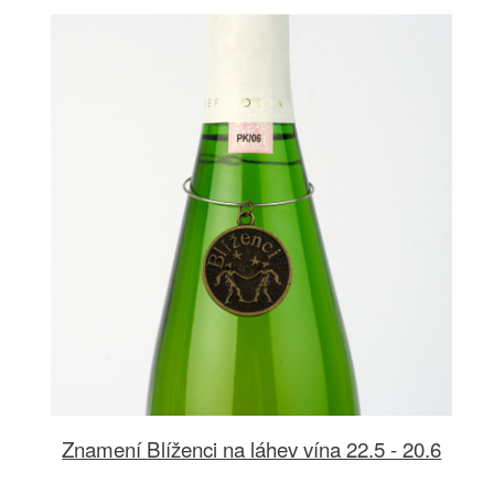
Znamení Blíženci na láhev vína 22.5 - 20.6