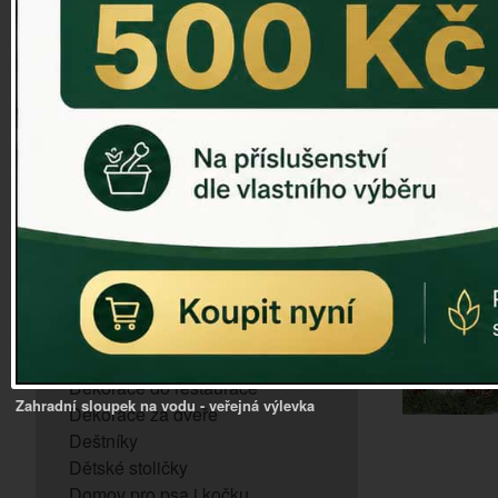
ZVONKOHRA
ZVONY A ZVONKY
PTAČÍ KRMÍTKA
SLUNEČNÍ HODINY
Dózy na brambory a zeleninu
VÝPRODEJ - poslední kusy
Andělé, něžné sošky
Aroma lampy
Buddha soška
BUDKY PRO SÝKORKY
Budky pro vrabce
Bytový textil
Dárky pro muže
Dekorace do bytu
Dekorace do restaurace
Zahradní sloupek na vodu - veřejná výlevka
Dekorace za dveře
Deštníky
Dětské stoličky
Domov pro psa i kočku