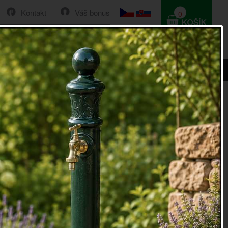
Kontakt
Váš bonus
0
HLEDAT
0 Kč
í věnec 32cm
ěnec
se šiškami působí velice přesvědčivě a realisticky. Od
 vánočního věnce ze smrkových větviček je k nerozeznání.
ličí stačí na okraji lesa nasbírat menší větvičky, které
 vázy.