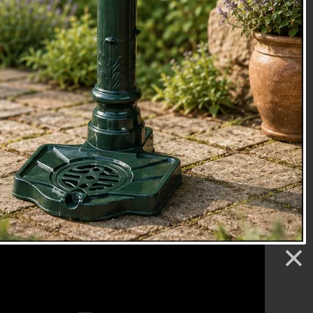
ěnec
ušetří nemalé náklady pro jeho možné opakované
jeho pořizovací cena je hluboko pod cenou dnešního
ěnce na veřejných trzích.
2 x 32 cm
ov, PVC
oky