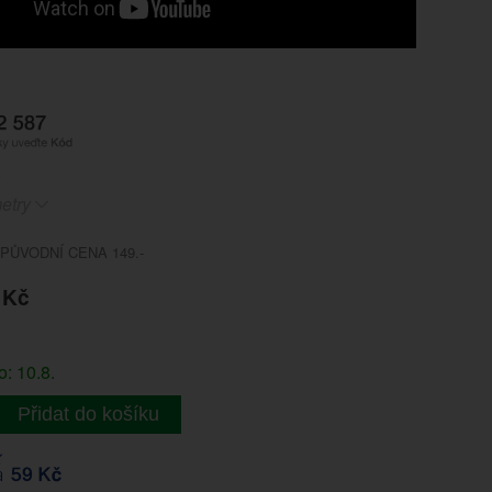
etry
PŮVODNÍ CENA 149.-
 Kč
: 10.8.
Přidat do košíku