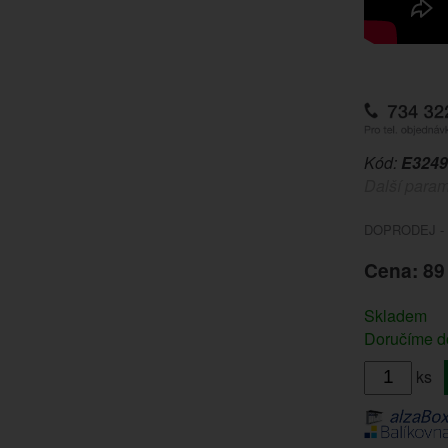
Kód:
E3249
Další param
DOPRODEJ - 
Cena: 89
Skladem
Doručíme do
ks