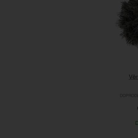
Věn
DOPRODEJ
D