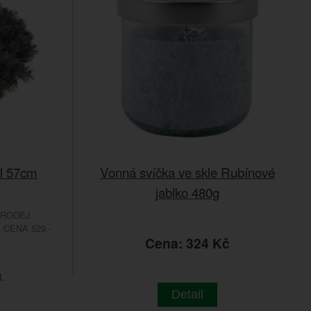
ůl 57cm
Vonná svíčka ve skle Rubínové
jablko 480g
PRODEJ
CENA 529.-
č
Cena: 324 Kč
.
Detail