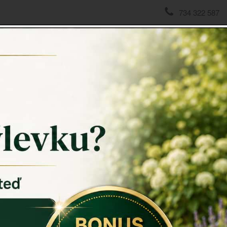
734 322 587
domov
->
Vánoční věnce a svíčky
->
Vánoční věnec 32cm
Vánočn
Vánoční v
přirozeného
Pro vůni jeh
umístíte do