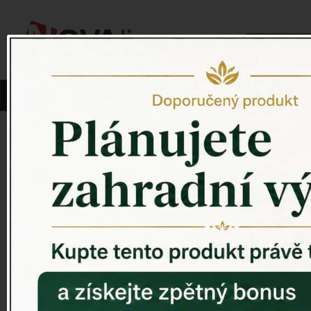
Vyberte si kategorii:
NOVINKY
PÍTKO PRO PTÁKY
Venkovský 
ZAHRADNÍ SOCHY
ZAHRADNÍ UMYVADLA
PTAČÍ BUDKY
Litinové škrabáky na boty
ROHOŽKY A ŠKRABADLA
VENKOVNÍ HODINY
DEKORACE NA HROB
RETRO KONZOLE
Domovní čísla - litina
DEKORACE NA ZEĎ