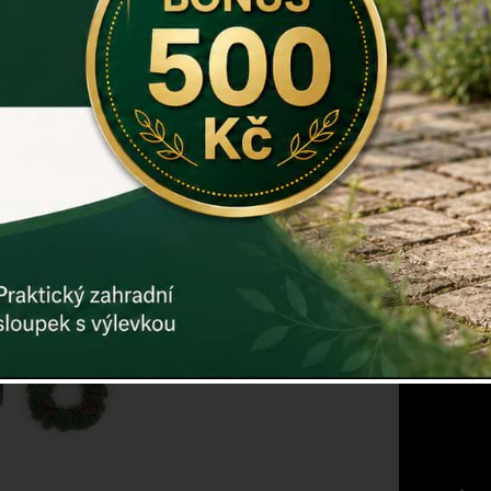
Vánoční v
použití. I 
vánočního v
Rozměry: 3
Materiál: k
Záruka: 2 r